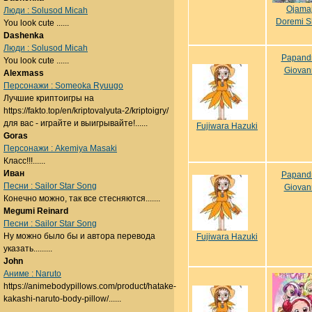
Ojama
Люди : Solusod Micah
Doremi S
You look cute ......
Dashenka
Люди : Solusod Micah
Papand
You look cute ......
Giovan
Alexmass
Персонажи : Someoka Ryuugo
Лучшие криптоигры на
https://fakto.top/en/kriptovalyuta-2/kriptoigry/
для вас - играйте и выигрывайте!......
Fujiwara Hazuki
Goras
Персонажи : Akemiya Masaki
Класс!!!......
Иван
Papand
Песни : Sailor Star Song
Giovan
Конечно можно, так все стесняются.......
Megumi Reinard
Песни : Sailor Star Song
Ну можно было бы и автора перевода
Fujiwara Hazuki
указать.........
John
Аниме : Naruto
https://animebodypillows.com/product/hatake-
kakashi-naruto-body-pillow/......