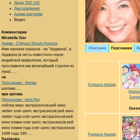
Люди ТОП 100
Дни рождения
Аниме картинки
Видео
Комментарии
Mirabella Star
Аниме : Chikyuu Shoujo Arujuna
Описание
Персонажи
В
Имя героини сериала - не "Арджина", а
Арджуна (в честь известного героя
индийской мифологии, который
прославился как величайший стрелок из
лука).......
чя
Персонажи : Shinku
Fujiwara Haduki
шалава......
Ojama
ира орлова
Dorem
Персонажи : Hino Rei
сейлор марс экстрасенсов рей хино
Dorem
любит олег шепс экстрасенсов рей хино
любит года олег шепс экстрасенсов рей
хино помни олег шепс экстрасенсов рей
хино помни года олег шепс экстрасенсов
1998 года 199......
Fujiwara Haduki
Dashenka