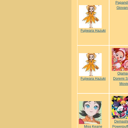
Papand
Giovan
Fujiwara Hazuki
Ojama
Fujiwara Hazuki
Doremi S
Movi
Demashi
Miss Keane
Powerpuff 