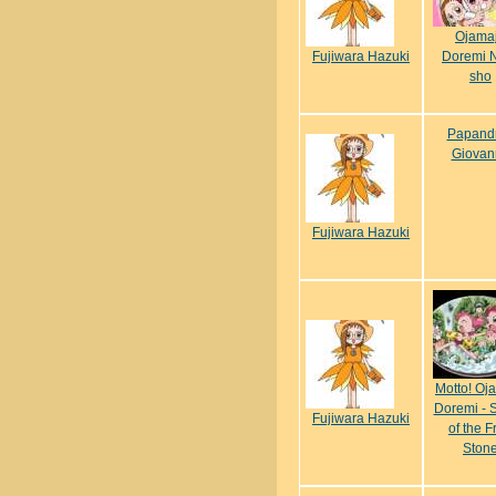
Ojama
Fujiwara Hazuki
Doremi N
sho
Papand
Giovan
Fujiwara Hazuki
Motto! Oj
Doremi - 
Fujiwara Hazuki
of the F
Ston