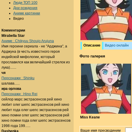
Люди ТОП 100
Дни рождения
Аниме картинки
Видео
Комментарии
Mirabella Star
Аниме : Chikyuu Shoujo Arujuna
Описание
Видео онлайн
Имя героини сериала - не "Арджина", а
Арджуна (в честь известного героя
Фото галерея
индийской мифологии, который
прославился как величайший стрелок из
лука).......
чя
Персонажи : Shinku
шалава......
ира орлова
Персонажи : Hino Rei
сейлор марс экстрасенсов рей хино
любит олег шепс экстрасенсов рей хино
любит года олег шепс экстрасенсов рей
хино помни олег шепс экстрасенсов рей
Miss Keane
хино помни года олег шепс экстрасенсов
1998 года 199......
Ваше имя пресводиним
Dashenka