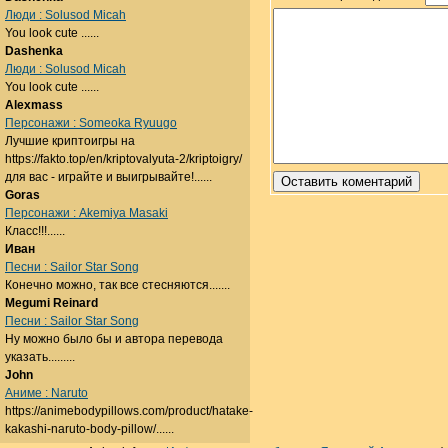
Люди : Solusod Micah
You look cute ......
Dashenka
Люди : Solusod Micah
You look cute ......
Alexmass
Персонажи : Someoka Ryuugo
Лучшие криптоигры на
https://fakto.top/en/kriptovalyuta-2/kriptoigry/
для вас - играйте и выигрывайте!......
Goras
Персонажи : Akemiya Masaki
Класс!!!......
Иван
Песни : Sailor Star Song
Конечно можно, так все стесняются.......
Megumi Reinard
Песни : Sailor Star Song
Ну можно было бы и автора перевода
указать.........
John
Аниме : Naruto
https://animebodypillows.com/product/hatake-
kakashi-naruto-body-pillow/......