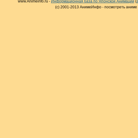
www.Animeinfo.ru -
Информационная база по Японской Анимации
(
(c) 2001-2013 АнимеИнфо - посмотреть аниме 