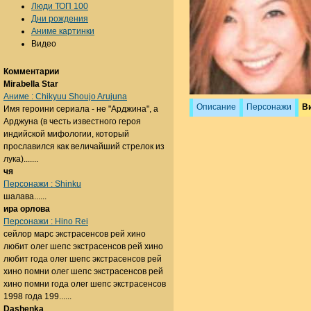
Люди ТОП 100
Дни рождения
Аниме картинки
Видео
Комментарии
Mirabella Star
Аниме : Chikyuu Shoujo Arujuna
Описание
Персонажи
В
Имя героини сериала - не "Арджина", а
Арджуна (в честь известного героя
индийской мифологии, который
прославился как величайший стрелок из
лука).......
чя
Персонажи : Shinku
шалава......
ира орлова
Персонажи : Hino Rei
сейлор марс экстрасенсов рей хино
любит олег шепс экстрасенсов рей хино
любит года олег шепс экстрасенсов рей
хино помни олег шепс экстрасенсов рей
хино помни года олег шепс экстрасенсов
1998 года 199......
Dashenka