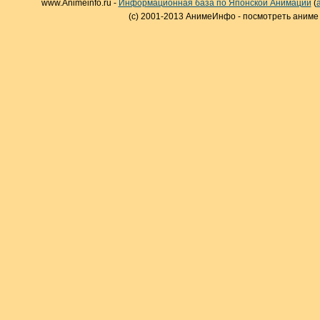
www.Animeinfo.ru -
Информационная база по Японской Анимации
(
(c) 2001-2013 АнимеИнфо - посмотреть аниме