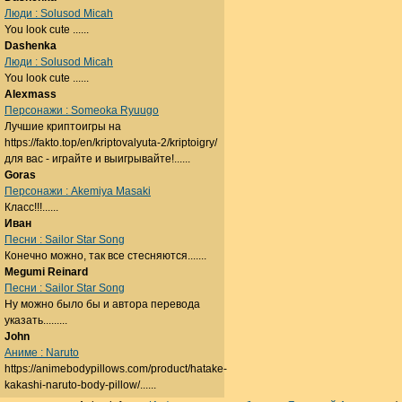
Люди : Solusod Micah
You look cute ......
Dashenka
Люди : Solusod Micah
You look cute ......
Alexmass
Персонажи : Someoka Ryuugo
Лучшие криптоигры на
https://fakto.top/en/kriptovalyuta-2/kriptoigry/
для вас - играйте и выигрывайте!......
Goras
Персонажи : Akemiya Masaki
Класс!!!......
Иван
Песни : Sailor Star Song
Конечно можно, так все стесняются.......
Megumi Reinard
Песни : Sailor Star Song
Ну можно было бы и автора перевода
указать.........
John
Аниме : Naruto
https://animebodypillows.com/product/hatake-
kakashi-naruto-body-pillow/......