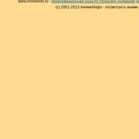
www.Animeinfo.ru -
Информационная база по Японской Анимации
(
(c) 2001-2013 АнимеИнфо - посмотреть аниме 