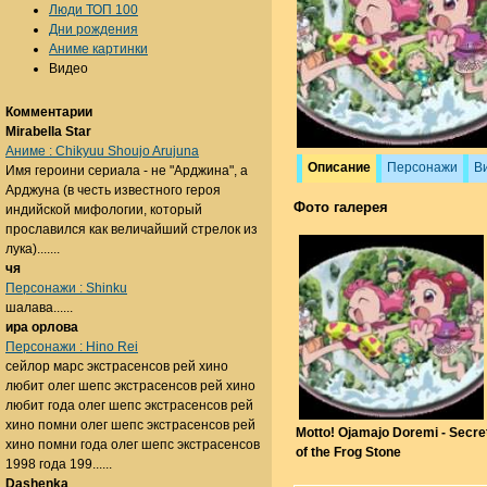
Люди ТОП 100
Дни рождения
Аниме картинки
Видео
Комментарии
Mirabella Star
Аниме : Chikyuu Shoujo Arujuna
Описание
Персонажи
В
Имя героини сериала - не "Арджина", а
Арджуна (в честь известного героя
Фото галерея
индийской мифологии, который
прославился как величайший стрелок из
лука).......
чя
Персонажи : Shinku
шалава......
ира орлова
Персонажи : Hino Rei
сейлор марс экстрасенсов рей хино
любит олег шепс экстрасенсов рей хино
любит года олег шепс экстрасенсов рей
хино помни олег шепс экстрасенсов рей
Motto! Ojamajo Doremi - Secre
хино помни года олег шепс экстрасенсов
of the Frog Stone
1998 года 199......
Dashenka