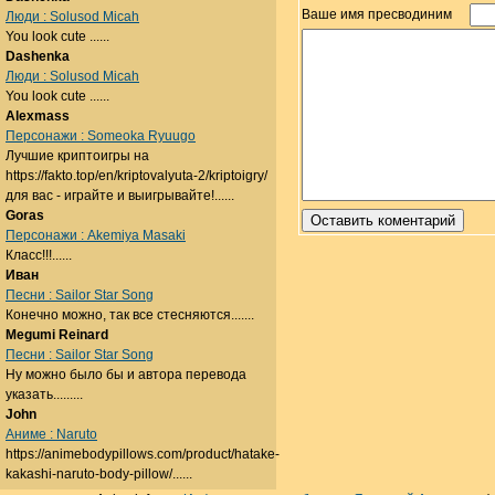
Ваше имя пресводиним
Люди : Solusod Micah
You look cute ......
Dashenka
Люди : Solusod Micah
You look cute ......
Alexmass
Персонажи : Someoka Ryuugo
Лучшие криптоигры на
https://fakto.top/en/kriptovalyuta-2/kriptoigry/
для вас - играйте и выигрывайте!......
Goras
Персонажи : Akemiya Masaki
Класс!!!......
Иван
Песни : Sailor Star Song
Конечно можно, так все стесняются.......
Megumi Reinard
Песни : Sailor Star Song
Ну можно было бы и автора перевода
указать.........
John
Аниме : Naruto
https://animebodypillows.com/product/hatake-
kakashi-naruto-body-pillow/......