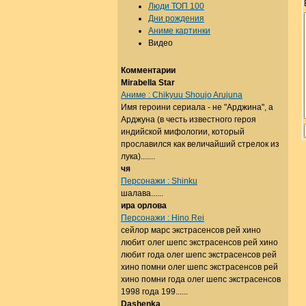
Люди ТОП 100
Дни рождения
Аниме картинки
Видео
Комментарии
Mirabella Star
Аниме : Chikyuu Shoujo Arujuna
Имя героини сериала - не "Арджина", а
Арджуна (в честь известного героя
индийской мифологии, который
прославился как величайший стрелок из
лука).......
чя
Персонажи : Shinku
шалава......
ира орлова
Персонажи : Hino Rei
сейлор марс экстрасенсов рей хино
любит олег шепс экстрасенсов рей хино
любит года олег шепс экстрасенсов рей
хино помни олег шепс экстрасенсов рей
хино помни года олег шепс экстрасенсов
1998 года 199......
Dashenka