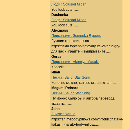
Люди : Solusod Micah
You look cute ......
Dashenka
Люди : Solusod Micah
You look cute ......
Alexmass
Персонажи : Someoka Ryuugo
Лучшие криптоигры на
https://fakto.top/en/kriptovalyuta-2/kriptoigry/
для вас - играйте и выигрывайте!......
Goras
Персонажи : Akemiya Masaki
Класс!!!......
Иван
Песни : Sailor Star Song
Конечно можно, так все стесняются.......
Megumi Reinard
Песни : Sailor Star Song
Ну можно было бы и автора перевода
указать.........
John
Аниме : Naruto
https://animebodypillows.com/product/hatake-
kakashi-naruto-body-pillow/......