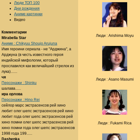
Люди ТОП 100
Дни рождения
Аниме картинки
Видео
Комментарии
Люди : Arishima Moyu
Mirabella Star
Аниме : Chikyuu Shoujo Arujuna
Имя героини сериала - не "Арджина", а
Арджуна (в честь известного героя
индийской мифологии, который
прославился как величайший стрелок из
лука).......
чя
Люди : Asano Masumi
Персонажи : Shinku
шалава......
ира орлова
Персонажи : Hino Rei
сейлор марс экстрасенсов рей хино
любит олег шепс экстрасенсов рей хино
любит года олег шепс экстрасенсов рей
хино помни олег шепс экстрасенсов рей
Люди : Fukami Rica
хино помни года олег шепс экстрасенсов
1998 года 199......
Dashenka