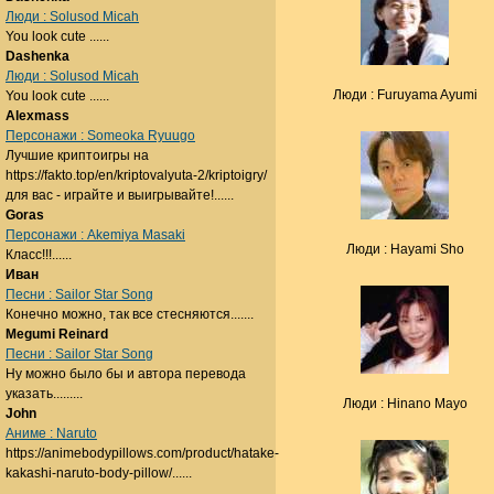
Люди : Solusod Micah
You look cute ......
Dashenka
Люди : Solusod Micah
Люди : Furuyama Ayumi
You look cute ......
Alexmass
Персонажи : Someoka Ryuugo
Лучшие криптоигры на
https://fakto.top/en/kriptovalyuta-2/kriptoigry/
для вас - играйте и выигрывайте!......
Goras
Персонажи : Akemiya Masaki
Люди : Hayami Sho
Класс!!!......
Иван
Песни : Sailor Star Song
Конечно можно, так все стесняются.......
Megumi Reinard
Песни : Sailor Star Song
Ну можно было бы и автора перевода
указать.........
Люди : Hinano Mayo
John
Аниме : Naruto
https://animebodypillows.com/product/hatake-
kakashi-naruto-body-pillow/......