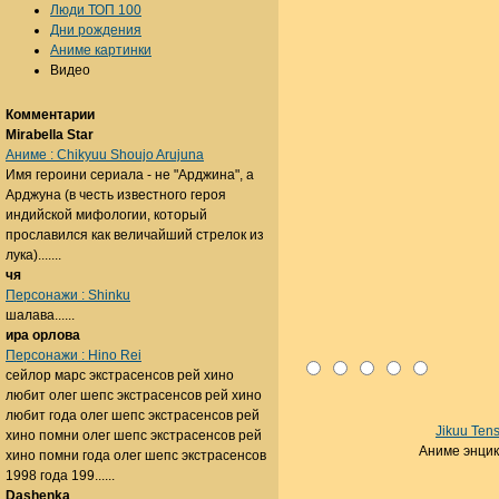
Люди ТОП 100
Дни рождения
Аниме картинки
Видео
Комментарии
Mirabella Star
Аниме : Chikyuu Shoujo Arujuna
Имя героини сериала - не "Арджина", а
Арджуна (в честь известного героя
индийской мифологии, который
прославился как величайший стрелок из
лука).......
чя
Персонажи : Shinku
шалава......
ира орлова
Персонажи : Hino Rei
сейлор марс экстрасенсов рей хино
любит олег шепс экстрасенсов рей хино
любит года олег шепс экстрасенсов рей
Jikuu Ten
хино помни олег шепс экстрасенсов рей
Аниме энци
хино помни года олег шепс экстрасенсов
1998 года 199......
Dashenka