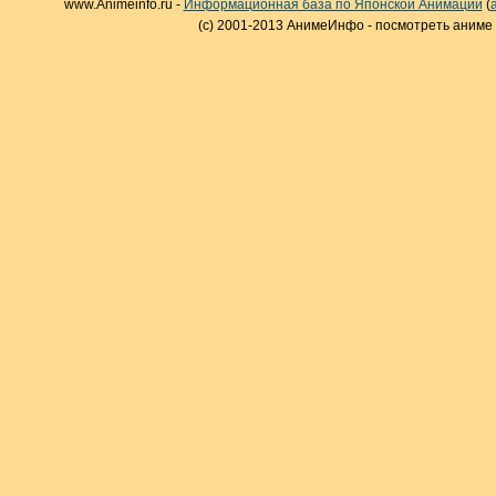
www.Animeinfo.ru -
Информационная база по Японской Анимации
(
(c) 2001-2013 АнимеИнфо - посмотреть аниме 