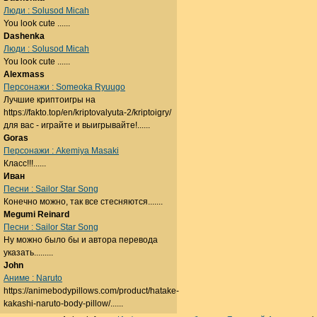
Люди : Solusod Micah
You look cute ......
Dashenka
Люди : Solusod Micah
You look cute ......
Alexmass
Персонажи : Someoka Ryuugo
Лучшие криптоигры на
https://fakto.top/en/kriptovalyuta-2/kriptoigry/
для вас - играйте и выигрывайте!......
Goras
Персонажи : Akemiya Masaki
Класс!!!......
Иван
Песни : Sailor Star Song
Конечно можно, так все стесняются.......
Megumi Reinard
Песни : Sailor Star Song
Ну можно было бы и автора перевода
указать.........
John
Аниме : Naruto
https://animebodypillows.com/product/hatake-
kakashi-naruto-body-pillow/......