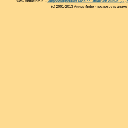
www.Animeinfo.ru -
Информационная база по Японской Анимации
(
(c) 2001-2013 АнимеИнфо - посмотреть аниме 