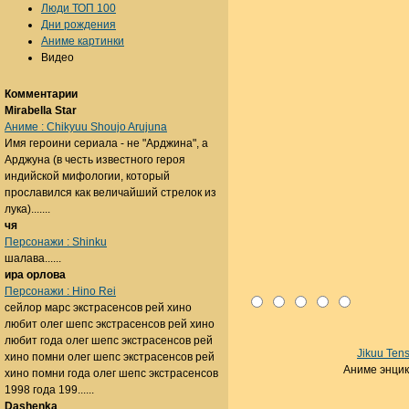
Люди ТОП 100
Дни рождения
Аниме картинки
Видео
Комментарии
Mirabella Star
Аниме : Chikyuu Shoujo Arujuna
Имя героини сериала - не "Арджина", а
Арджуна (в честь известного героя
индийской мифологии, который
прославился как величайший стрелок из
лука).......
чя
Персонажи : Shinku
шалава......
ира орлова
Персонажи : Hino Rei
сейлор марс экстрасенсов рей хино
любит олег шепс экстрасенсов рей хино
любит года олег шепс экстрасенсов рей
Jikuu Ten
хино помни олег шепс экстрасенсов рей
Аниме энци
хино помни года олег шепс экстрасенсов
1998 года 199......
Dashenka