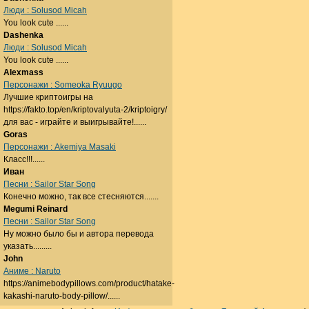
Люди : Solusod Micah
You look cute ......
Dashenka
Люди : Solusod Micah
You look cute ......
Alexmass
Персонажи : Someoka Ryuugo
Лучшие криптоигры на
https://fakto.top/en/kriptovalyuta-2/kriptoigry/
для вас - играйте и выигрывайте!......
Goras
Персонажи : Akemiya Masaki
Класс!!!......
Иван
Песни : Sailor Star Song
Конечно можно, так все стесняются.......
Megumi Reinard
Песни : Sailor Star Song
Ну можно было бы и автора перевода
указать.........
John
Аниме : Naruto
https://animebodypillows.com/product/hatake-
kakashi-naruto-body-pillow/......