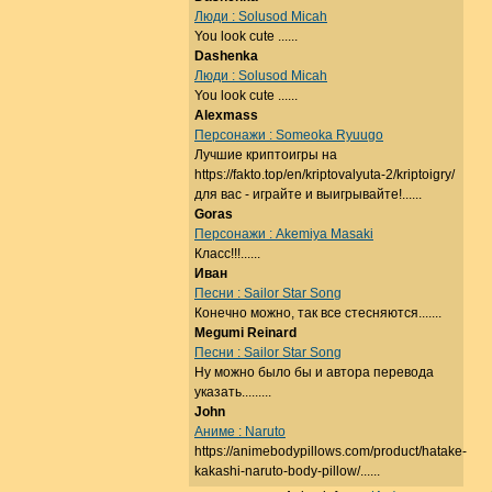
Люди : Solusod Micah
You look cute ......
Dashenka
Люди : Solusod Micah
You look cute ......
Alexmass
Персонажи : Someoka Ryuugo
Лучшие криптоигры на
https://fakto.top/en/kriptovalyuta-2/kriptoigry/
для вас - играйте и выигрывайте!......
Goras
Персонажи : Akemiya Masaki
Класс!!!......
Иван
Песни : Sailor Star Song
Конечно можно, так все стесняются.......
Megumi Reinard
Песни : Sailor Star Song
Ну можно было бы и автора перевода
указать.........
John
Аниме : Naruto
https://animebodypillows.com/product/hatake-
kakashi-naruto-body-pillow/......