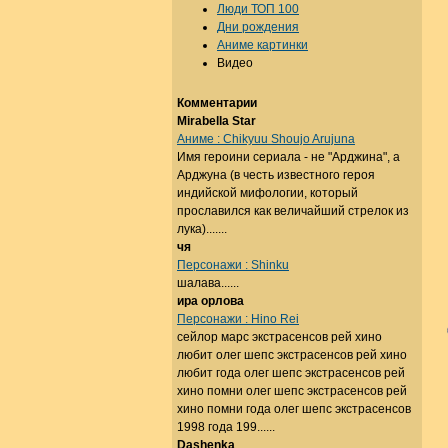
Люди ТОП 100
Дни рождения
Аниме картинки
Видео
Комментарии
Mirabella Star
Аниме : Chikyuu Shoujo Arujuna
Имя героини сериала - не "Арджина", а
Арджуна (в честь известного героя
индийской мифологии, который
прославился как величайший стрелок из
лука).......
чя
Персонажи : Shinku
шалава......
ира орлова
Персонажи : Hino Rei
сейлор марс экстрасенсов рей хино
любит олег шепс экстрасенсов рей хино
любит года олег шепс экстрасенсов рей
хино помни олег шепс экстрасенсов рей
хино помни года олег шепс экстрасенсов
1998 года 199......
Dashenka