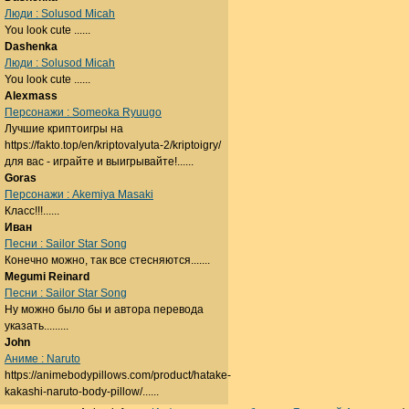
Люди : Solusod Micah
You look cute ......
Dashenka
Люди : Solusod Micah
You look cute ......
Alexmass
Персонажи : Someoka Ryuugo
Лучшие криптоигры на
https://fakto.top/en/kriptovalyuta-2/kriptoigry/
для вас - играйте и выигрывайте!......
Goras
Персонажи : Akemiya Masaki
Класс!!!......
Иван
Песни : Sailor Star Song
Конечно можно, так все стесняются.......
Megumi Reinard
Песни : Sailor Star Song
Ну можно было бы и автора перевода
указать.........
John
Аниме : Naruto
https://animebodypillows.com/product/hatake-
kakashi-naruto-body-pillow/......