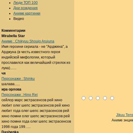
Люди ТОП 100
Дни рождения
Аниме картинки
Видео
Комментарии
Mirabella Star
Аниме : Chikyuu Shoujo Arujuna
Имя героини сериала - не "Арджина", а
Арджуна (в честь известного героя
индийской мифологии, который
прославился как величайший стрелок из
лука).......
чя
Персонажи : Shinku
шалава......
ира орлова
Персонажи : Hino Rei
сейлор марс экстрасенсов рей хино
любит олег шепс экстрасенсов рей хино
любит года олег шепс экстрасенсов рей
Jikuu Ten
хино помни олег шепс экстрасенсов рей
Аниме энци
хино помни года олег шепс экстрасенсов
1998 года 199......
Dashenka