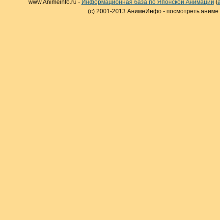
www.Animeinfo.ru -
Информационная база по Японской Анимации
(
(c) 2001-2013 АнимеИнфо - посмотреть аниме 