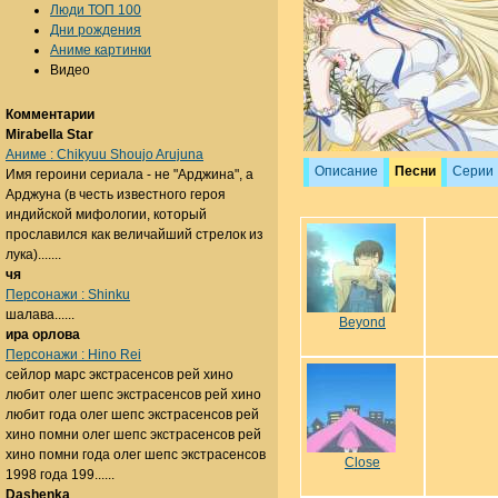
Люди ТОП 100
Дни рождения
Аниме картинки
Видео
Комментарии
Mirabella Star
Аниме : Chikyuu Shoujo Arujuna
Описание
Песни
Серии
Имя героини сериала - не "Арджина", а
Арджуна (в честь известного героя
индийской мифологии, который
прославился как величайший стрелок из
лука).......
чя
Персонажи : Shinku
шалава......
Beyond
ира орлова
Персонажи : Hino Rei
сейлор марс экстрасенсов рей хино
любит олег шепс экстрасенсов рей хино
любит года олег шепс экстрасенсов рей
хино помни олег шепс экстрасенсов рей
хино помни года олег шепс экстрасенсов
Close
1998 года 199......
Dashenka