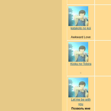
katakoto no koi
Awkward Love
Kioku no Tobira
-
Let me be with
you
Позволь мне