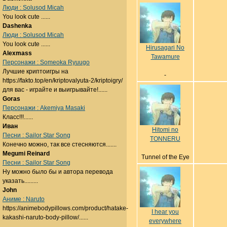
Люди : Solusod Micah
You look cute ......
Dashenka
Люди : Solusod Micah
You look cute ......
Hirusagari No
Alexmass
Tawamure
Персонажи : Someoka Ryuugo
Лучшие криптоигры на
-
https://fakto.top/en/kriptovalyuta-2/kriptoigry/
для вас - играйте и выигрывайте!......
Goras
Персонажи : Akemiya Masaki
Класс!!!......
Иван
Hitomi no
Песни : Sailor Star Song
TONNERU
Конечно можно, так все стесняются.......
Megumi Reinard
Tunnel of the Eye
Песни : Sailor Star Song
Ну можно было бы и автора перевода
указать.........
John
Аниме : Naruto
https://animebodypillows.com/product/hatake-
I hear you
kakashi-naruto-body-pillow/......
everywhere