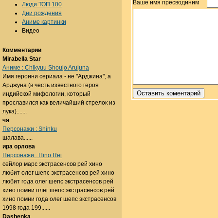
Ваше имя пресводиним
Люди ТОП 100
Дни рождения
Аниме картинки
Видео
Комментарии
Mirabella Star
Аниме : Chikyuu Shoujo Arujuna
Имя героини сериала - не "Арджина", а
Арджуна (в честь известного героя
индийской мифологии, который
прославился как величайший стрелок из
лука).......
чя
Персонажи : Shinku
шалава......
ира орлова
Персонажи : Hino Rei
сейлор марс экстрасенсов рей хино
любит олег шепс экстрасенсов рей хино
любит года олег шепс экстрасенсов рей
хино помни олег шепс экстрасенсов рей
хино помни года олег шепс экстрасенсов
1998 года 199......
Dashenka