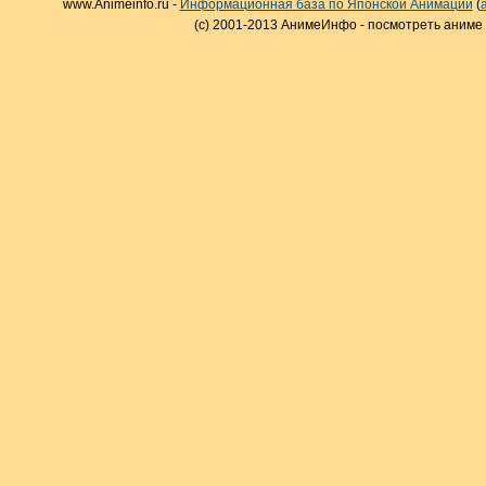
www.Animeinfo.ru -
Информационная база по Японской Анимации
(
(c) 2001-2013 АнимеИнфо - посмотреть аниме 