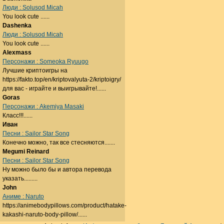
Люди : Solusod Micah
You look cute ......
Dashenka
Люди : Solusod Micah
You look cute ......
Alexmass
Персонажи : Someoka Ryuugo
Лучшие криптоигры на
https://fakto.top/en/kriptovalyuta-2/kriptoigry/
для вас - играйте и выигрывайте!......
Goras
Персонажи : Akemiya Masaki
Класс!!!......
Иван
Песни : Sailor Star Song
Конечно можно, так все стесняются.......
Megumi Reinard
Песни : Sailor Star Song
Ну можно было бы и автора перевода
указать.........
John
Аниме : Naruto
https://animebodypillows.com/product/hatake-
kakashi-naruto-body-pillow/......