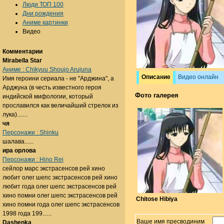
Люди ТОП 100
Дни рождения
Аниме картинки
Видео
Комментарии
Mirabella Star
Аниме : Chikyuu Shoujo Arujuna
Описание
Видео онлайн
Имя героини сериала - не "Арджина", а
Арджуна (в честь известного героя
Фото галерея
индийской мифологии, который
прославился как величайший стрелок из
лука).......
чя
Персонажи : Shinku
шалава......
ира орлова
Персонажи : Hino Rei
сейлор марс экстрасенсов рей хино
любит олег шепс экстрасенсов рей хино
любит года олег шепс экстрасенсов рей
хино помни олег шепс экстрасенсов рей
Chitose Hibiya
хино помни года олег шепс экстрасенсов
1998 года 199......
Ваше имя пресводиним
Dashenka