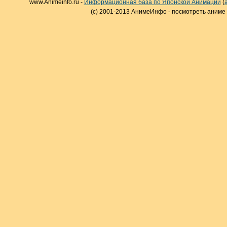
www.Animeinfo.ru -
Информационная база по Японской Анимации
(
(c) 2001-2013 АнимеИнфо - посмотреть аниме 