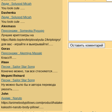
Люди : Solusod Micah
You look cute ......
Dashenka
Люди : Solusod Micah
You look cute ......
Alexmass
Персонажи : Someoka Ryuugo
Лучшие криптоигры на
https://fakto.top/en/kriptovalyuta-2/kriptoigry/
для вас - играйте и выигрывайте!......
Goras
Персонажи : Akemiya Masaki
Класс!!!......
Иван
Песни : Sailor Star Song
Конечно можно, так все стесняются.......
Megumi Reinard
Песни : Sailor Star Song
Ну можно было бы и автора перевода
указать.........
John
Аниме : Naruto
https://animebodypillows.com/product/hatake-
kakashi-naruto-body-pillow/......