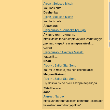
Люди : Solusod Micah
You look cute ......
Dashenka
Люди : Solusod Micah
You look cute ......
Alexmass
Персонажи : Someoka Ryuugo
Лучшие криптоигры на
https://fakto.top/en/kriptovalyuta-2/kriptoigry/
для вас - играйте и выигрывайте!......
Goras
Персонажи : Akemiya Masaki
Класс!!!......
Иван
Песни : Sailor Star Song
Конечно можно, так все стесняются.......
Megumi Reinard
Песни : Sailor Star Song
Ну можно было бы и автора перевода
указать.........
John
Аниме : Naruto
https://animebodypillows.com/product/hatake-
kakashi-naruto-body-pillow/......