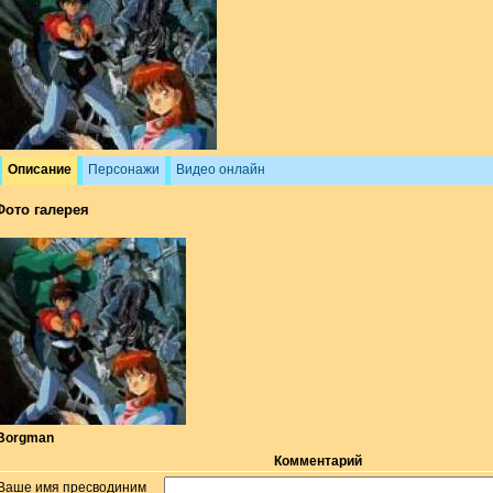
Описание
Персонажи
Видео онлайн
Фото галерея
Borgman
Комментарий
Ваше имя пресводиним