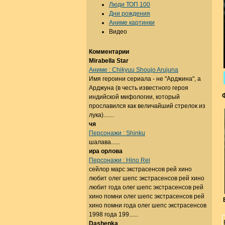
Люди ТОП 100
Дни рождения
Аниме картинки
Видео
Комментарии
Mirabella Star
Аниме : Chikyuu Shoujo Arujuna
Имя героини сериала - не "Арджина", а
Арджуна (в честь известного героя
индийской мифологии, который
прославился как величайший стрелок из
лука).......
чя
Персонажи : Shinku
шалава......
ира орлова
Персонажи : Hino Rei
сейлор марс экстрасенсов рей хино
любит олег шепс экстрасенсов рей хино
любит года олег шепс экстрасенсов рей
хино помни олег шепс экстрасенсов рей
хино помни года олег шепс экстрасенсов
1998 года 199......
Dashenka