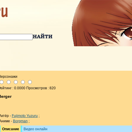
Персонажи
ейтинг : 0.0000 Просмотров : 820
Berger
Актёр -
Fujimoto Yuzuru
;
Аниме -
Borgman
;
Описание
Видео онлайн