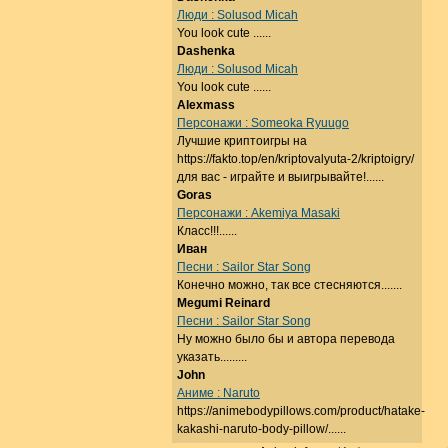
Люди : Solusod Micah
You look cute ......
Dashenka
Люди : Solusod Micah
You look cute ......
Alexmass
Персонажи : Someoka Ryuugo
Лучшие криптоигры на
https://fakto.top/en/kriptovalyuta-2/kriptoigry/
для вас - играйте и выигрывайте!......
Goras
Персонажи : Akemiya Masaki
Класс!!!......
Иван
Песни : Sailor Star Song
Конечно можно, так все стесняются.......
Megumi Reinard
Песни : Sailor Star Song
Ну можно было бы и автора перевода
указать.........
John
Аниме : Naruto
https://animebodypillows.com/product/hatake-
kakashi-naruto-body-pillow/......