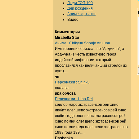
Люди ТОП 100
Дни рождения
Аниме картинки
Видео
Комментарии
Mirabella Star
Аниме : Chikyuu Shoujo Arujuna
Имя героини сериала - не "Арджина", а
Арджуна (в честь известного героя
индийской мифологии, который
прославился как величайший стрелок из
лука).......
чя
Персонажи : Shinku
шалава......
ира орлова
Персонажи : Hino Rei
сейлор марс экстрасенсов рей хино
любит олег шепс экстрасенсов рей хино
любит года олег шепс экстрасенсов рей
хино помни олег шепс экстрасенсов рей
хино помни года олег шепс экстрасенсов
1998 года 199......
Dashenka