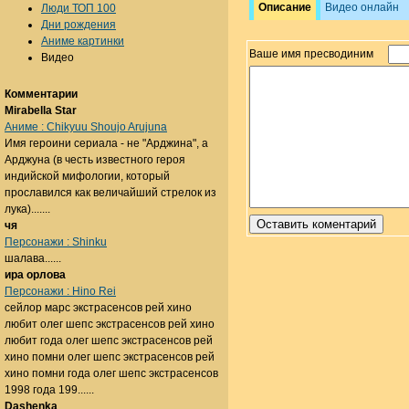
Описание
Видео онлайн
Люди ТОП 100
Дни рождения
Аниме картинки
Ваше имя пресводиним
Видео
Комментарии
Mirabella Star
Аниме : Chikyuu Shoujo Arujuna
Имя героини сериала - не "Арджина", а
Арджуна (в честь известного героя
индийской мифологии, который
прославился как величайший стрелок из
лука).......
чя
Персонажи : Shinku
шалава......
ира орлова
Персонажи : Hino Rei
сейлор марс экстрасенсов рей хино
любит олег шепс экстрасенсов рей хино
любит года олег шепс экстрасенсов рей
хино помни олег шепс экстрасенсов рей
хино помни года олег шепс экстрасенсов
1998 года 199......
Dashenka