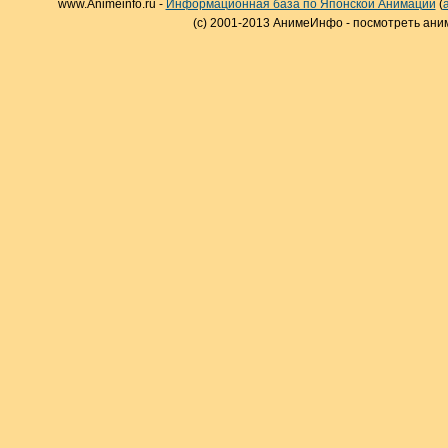
www.Animeinfo.ru -
Информационная база по Японской Анимации
(
(c) 2001-2013 АнимеИнфо - посмотреть ани