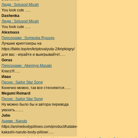
Люди : Solusod Micah
You look cute ......
Dashenka
Люди : Solusod Micah
You look cute ......
Alexmass
Персонажи : Someoka Ryuugo
Лучшие криптоигры на
https://fakto.top/en/kriptovalyuta-2/kriptoigry/
для вас - играйте и выигрывайте!......
Goras
Персонажи : Akemiya Masaki
Класс!!!......
Иван
Песни : Sailor Star Song
Конечно можно, так все стесняются.......
Megumi Reinard
Песни : Sailor Star Song
Ну можно было бы и автора перевода
указать.........
John
Аниме : Naruto
https://animebodypillows.com/product/hatake-
kakashi-naruto-body-pillow/......