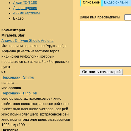
Описание
Видео онлайн
Люди ТОП 100
Дни рождения
Аниме картинки
Ваше имя пресводиним
Видео
Комментарии
Mirabella Star
Аниме : Chikyuu Shoujo Arujuna
Имя героини сериала - не "Арджина", а
Арджуна (в честь известного героя
индийской мифологии, который
прославился как величайший стрелок из
лука).......
чя
Персонажи : Shinku
шалава......
ира орлова
Персонажи : Hino Rei
сейлор марс экстрасенсов рей хино
любит олег шепс экстрасенсов рей хино
любит года олег шепс экстрасенсов рей
хино помни олег шепс экстрасенсов рей
хино помни года олег шепс экстрасенсов
1998 года 199......
Dashenka