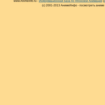
www.Animeinfo.ru -
Информационная база по Японской Анимации
(
(c) 2001-2013 АнимеИнфо - посмотреть аниме 