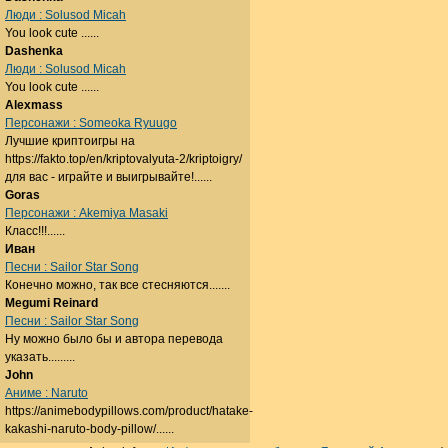
Люди : Solusod Micah
You look cute ......
Dashenka
Люди : Solusod Micah
You look cute ......
Alexmass
Персонажи : Someoka Ryuugo
Лучшие криптоигры на
https://fakto.top/en/kriptovalyuta-2/kriptoigry/
для вас - играйте и выигрывайте!......
Goras
Персонажи : Akemiya Masaki
Класс!!!......
Иван
Песни : Sailor Star Song
Конечно можно, так все стесняются.......
Megumi Reinard
Песни : Sailor Star Song
Ну можно было бы и автора перевода
указать.........
John
Аниме : Naruto
https://animebodypillows.com/product/hatake-
kakashi-naruto-body-pillow/......