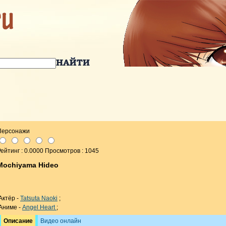
Персонажи
ейтинг : 0.0000 Просмотров : 1045
Mochiyama Hideo
Актёр -
Tatsuta Naoki
;
Аниме -
Angel Heart
;
Описание
Видео онлайн