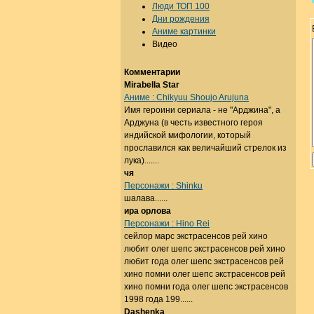
Люди ТОП 100
Дни рождения
Аниме картинки
Видео
Комментарии
Mirabella Star
Аниме : Chikyuu Shoujo Arujuna
Имя героини сериала - не "Арджина", а
Арджуна (в честь известного героя
индийской мифологии, который
прославился как величайший стрелок из
лука).......
чя
Персонажи : Shinku
шалава......
ира орлова
Персонажи : Hino Rei
сейлор марс экстрасенсов рей хино
любит олег шепс экстрасенсов рей хино
любит года олег шепс экстрасенсов рей
хино помни олег шепс экстрасенсов рей
хино помни года олег шепс экстрасенсов
1998 года 199......
Dashenka