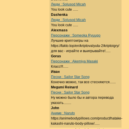
Люди : Solusod Micah
You look cute ......
Dashenka
Люди : Solusod Micah
You look cute ......
Alexmass
Персонажи : Someoka Ryuugo
Лучшие криптоигры на
https://fakto.top/en/kriptovalyuta-2/kriptoigry/
для вас - играйте и выигрывайте!......
Goras
Персонажи : Akemiya Masaki
Класс!!!......
Иван
Песни : Sailor Star Song
Конечно можно, так все стесняются.......
Megumi Reinard
Песни : Sailor Star Song
Ну можно было бы и автора перевода
указать.........
John
Аниме : Naruto
https://animebodypillows.com/product/hatake-
kakashi-naruto-body-pillow/......