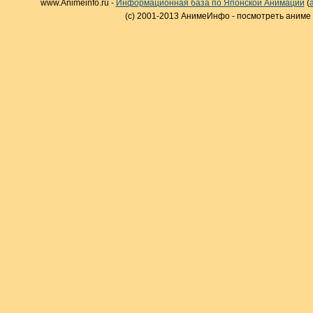
www.Animeinfo.ru -
Информационная база по Японской Анимации
(
(c) 2001-2013 АнимеИнфо - посмотреть аниме 