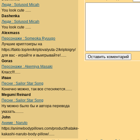
Люди : Solusod Micah
You look cute ......
Dashenka
Люди : Solusod Micah
You look cute ......
Alexmass
Персонажи : Someoka Ryuugo
Лучшие криптоигры на
https://fakto.top/en/kriptovalyuta-2/kriptoigry/
для вас - играйте и выигрывайте!......
Goras
Персонажи : Akemiya Masaki
Класс!!!......
Иван
Песни : Sailor Star Song
Конечно можно, так все стесняются.......
Megumi Reinard
Песни : Sailor Star Song
Ну можно было бы и автора перевода
указать.........
John
Аниме : Naruto
https://animebodypillows.com/product/hatake-
kakashi-naruto-body-pillow/......