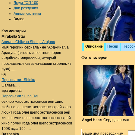
Люди ТОП 100
Дни рождения
Аниме картинки
Видео
Комментарии
Mirabella Star
Аниме : Chikyuu Shoujo Arujuna
Описание
Песни
Персо
Имя героини сериала - не "Арджина", а
Арджуна (в честь известного героя
Фото галерея
индийской мифологии, который
прославился как величайший стрелок из
лука).......
чя
Персонажи : Shinku
шалава......
ира орлова
Персонажи : Hino Rei
сейлор марс экстрасенсов рей хино
любит олег шепс экстрасенсов рей хино
любит года олег шепс экстрасенсов рей
хино помни олег шепс экстрасенсов рей
Angel Heart
Сердце ангела
хино помни года олег шепс экстрасенсов
1998 года 199......
Ваше имя пресводиним
Dashenka