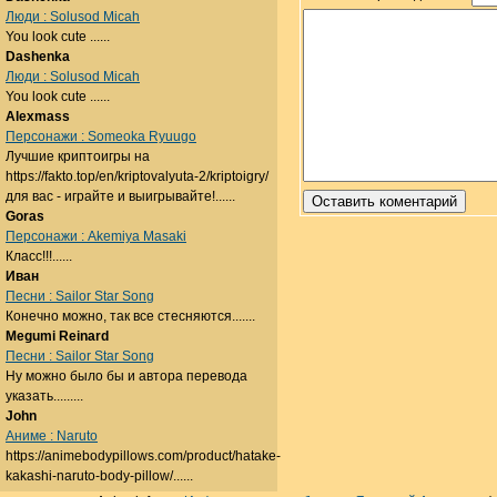
Люди : Solusod Micah
You look cute ......
Dashenka
Люди : Solusod Micah
You look cute ......
Alexmass
Персонажи : Someoka Ryuugo
Лучшие криптоигры на
https://fakto.top/en/kriptovalyuta-2/kriptoigry/
для вас - играйте и выигрывайте!......
Goras
Персонажи : Akemiya Masaki
Класс!!!......
Иван
Песни : Sailor Star Song
Конечно можно, так все стесняются.......
Megumi Reinard
Песни : Sailor Star Song
Ну можно было бы и автора перевода
указать.........
John
Аниме : Naruto
https://animebodypillows.com/product/hatake-
kakashi-naruto-body-pillow/......