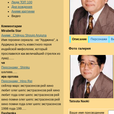
Люди ТОП 100
Дни рождения
Аниме картинки
Видео
Комментарии
Mirabella Star
Аниме : Chikyuu Shoujo Arujuna
Описание
Персонажи
В
Имя героини сериала - не "Арджина", а
Арджуна (в честь известного героя
Фото галерея
индийской мифологии, который
прославился как величайший стрелок из
лука).......
чя
Персонажи : Shinku
шалава......
ира орлова
Персонажи : Hino Rei
сейлор марс экстрасенсов рей хино
любит олег шепс экстрасенсов рей хино
любит года олег шепс экстрасенсов рей
хино помни олег шепс экстрасенсов рей
Tatsuta Naoki
хино помни года олег шепс экстрасенсов
1998 года 199......
Ваше имя пресводиним
Dashenka