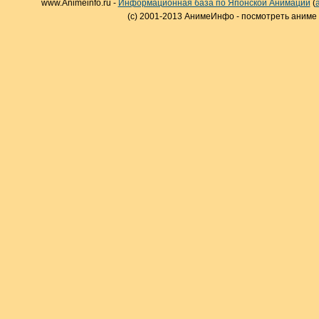
www.Animeinfo.ru -
Информационная база по Японской Анимации
(
(c) 2001-2013 АнимеИнфо - посмотреть аниме 