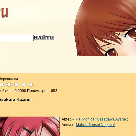
Персонажи
ейтинг : 0.0000 Просмотров : 853
Asakura Kazumi
Актёр -
Rial Monica
;
Sasagawa Ayana
;
Аниме -
Mahou Sensei Negima!
;