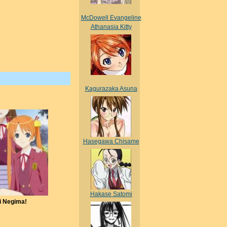
McDowell Evangeline
Athanasia Kitty
Kagurazaka Asuna
Hasegawa Chisame
Hakase Satomi
i Negima!