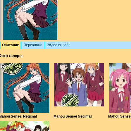
Описание
Персонажи
Видео онлайн
Фото галерея
Mahou Sensei Negima!
Mahou Sensei Negima!
Mahou Sense