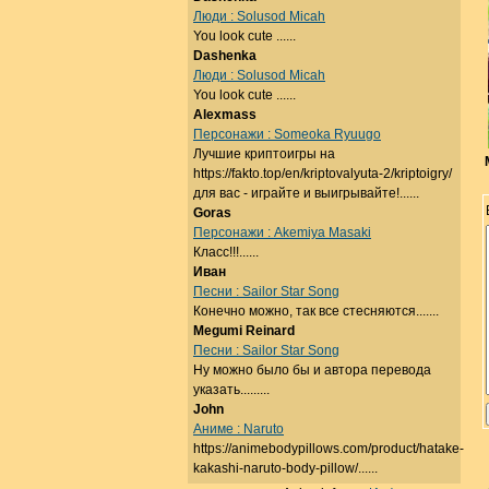
Люди : Solusod Micah
You look cute ......
Dashenka
Люди : Solusod Micah
You look cute ......
Alexmass
Персонажи : Someoka Ryuugo
Лучшие криптоигры на
https://fakto.top/en/kriptovalyuta-2/kriptoigry/
для вас - играйте и выигрывайте!......
Goras
Персонажи : Akemiya Masaki
Класс!!!......
Иван
Песни : Sailor Star Song
Конечно можно, так все стесняются.......
Megumi Reinard
Песни : Sailor Star Song
Ну можно было бы и автора перевода
указать.........
John
Аниме : Naruto
https://animebodypillows.com/product/hatake-
kakashi-naruto-body-pillow/......