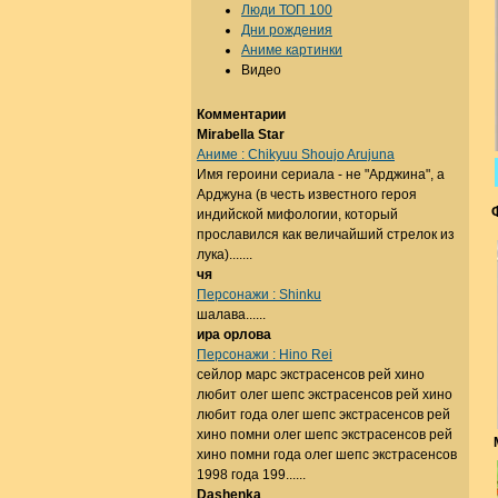
Люди ТОП 100
Дни рождения
Аниме картинки
Видео
Комментарии
Mirabella Star
Аниме : Chikyuu Shoujo Arujuna
Имя героини сериала - не "Арджина", а
Арджуна (в честь известного героя
индийской мифологии, который
прославился как величайший стрелок из
лука).......
чя
Персонажи : Shinku
шалава......
ира орлова
Персонажи : Hino Rei
сейлор марс экстрасенсов рей хино
любит олег шепс экстрасенсов рей хино
любит года олег шепс экстрасенсов рей
хино помни олег шепс экстрасенсов рей
хино помни года олег шепс экстрасенсов
1998 года 199......
Dashenka