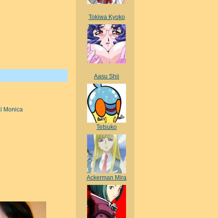
Tokiwa Kyoko
Aasu Shii
Tetsuko
Ackerman Mira