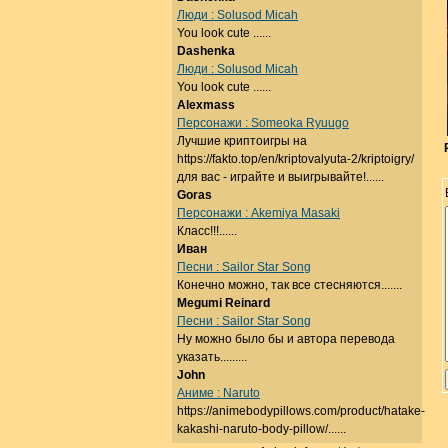
Люди : Solusod Micah
You look cute ......
Dashenka
Люди : Solusod Micah
You look cute ......
Alexmass
Персонажи : Someoka Ryuugo
Лучшие криптоигры на
https://fakto.top/en/kriptovalyuta-2/kriptoigry/
для вас - играйте и выигрывайте!......
Goras
Персонажи : Akemiya Masaki
Класс!!!......
Иван
Песни : Sailor Star Song
Конечно можно, так все стесняются.......
Megumi Reinard
Песни : Sailor Star Song
Ну можно было бы и автора перевода
указать.........
John
Аниме : Naruto
https://animebodypillows.com/product/hatake-
kakashi-naruto-body-pillow/......