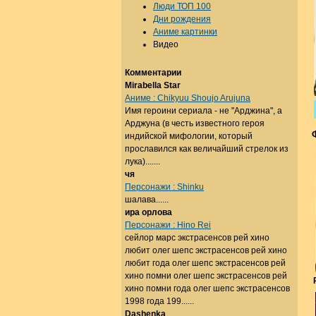
Люди ТОП 100
Дни рождения
Аниме картинки
Видео
Комментарии
Mirabella Star
Аниме : Chikyuu Shoujo Arujuna
Имя героини сериала - не "Арджина", а
Арджуна (в честь известного героя
индийской мифологии, который
прославился как величайший стрелок из
лука).......
чя
Персонажи : Shinku
шалава......
ира орлова
Персонажи : Hino Rei
сейлор марс экстрасенсов рей хино
любит олег шепс экстрасенсов рей хино
любит года олег шепс экстрасенсов рей
хино помни олег шепс экстрасенсов рей
хино помни года олег шепс экстрасенсов
1998 года 199......
Dashenka