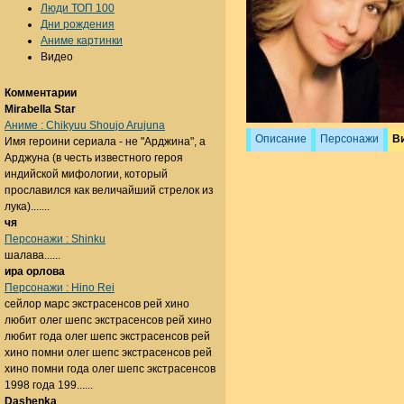
Люди ТОП 100
Дни рождения
Аниме картинки
Видео
Комментарии
Mirabella Star
Аниме : Chikyuu Shoujo Arujuna
Описание
Персонажи
В
Имя героини сериала - не "Арджина", а
Арджуна (в честь известного героя
индийской мифологии, который
прославился как величайший стрелок из
лука).......
чя
Персонажи : Shinku
шалава......
ира орлова
Персонажи : Hino Rei
сейлор марс экстрасенсов рей хино
любит олег шепс экстрасенсов рей хино
любит года олег шепс экстрасенсов рей
хино помни олег шепс экстрасенсов рей
хино помни года олег шепс экстрасенсов
1998 года 199......
Dashenka