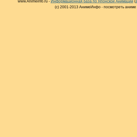
www.Animeinfo.ru -
Информационная база по Японской Анимации
(
(c) 2001-2013 АнимеИнфо - посмотреть аниме 