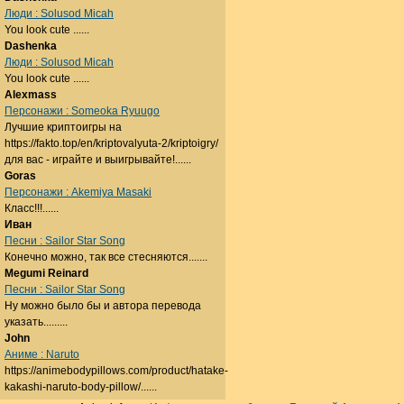
Люди : Solusod Micah
You look cute ......
Dashenka
Люди : Solusod Micah
You look cute ......
Alexmass
Персонажи : Someoka Ryuugo
Лучшие криптоигры на
https://fakto.top/en/kriptovalyuta-2/kriptoigry/
для вас - играйте и выигрывайте!......
Goras
Персонажи : Akemiya Masaki
Класс!!!......
Иван
Песни : Sailor Star Song
Конечно можно, так все стесняются.......
Megumi Reinard
Песни : Sailor Star Song
Ну можно было бы и автора перевода
указать.........
John
Аниме : Naruto
https://animebodypillows.com/product/hatake-
kakashi-naruto-body-pillow/......