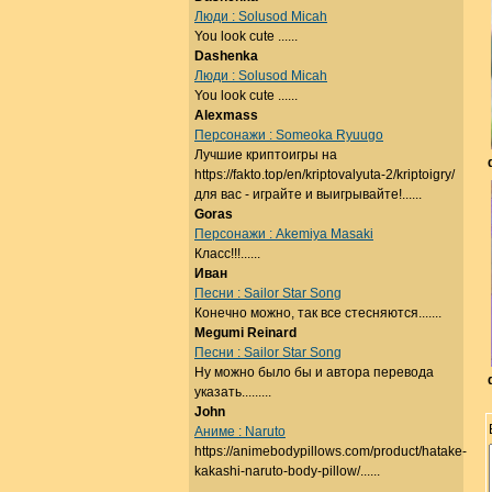
Люди : Solusod Micah
You look cute ......
Dashenka
Люди : Solusod Micah
You look cute ......
Alexmass
Персонажи : Someoka Ryuugo
Лучшие криптоигры на
https://fakto.top/en/kriptovalyuta-2/kriptoigry/
для вас - играйте и выигрывайте!......
Goras
Персонажи : Akemiya Masaki
Класс!!!......
Иван
Песни : Sailor Star Song
Конечно можно, так все стесняются.......
Megumi Reinard
Песни : Sailor Star Song
Ну можно было бы и автора перевода
указать.........
John
Аниме : Naruto
https://animebodypillows.com/product/hatake-
kakashi-naruto-body-pillow/......