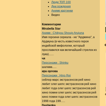
Люди ТОП 100
Дни рождения
Аниме картинки
Видео
Комментарии
Mirabella Star
Аниме : Chikyuu Shoujo Arujuna
Имя героини сериала - не "Арджина", а
Арджуна (в честь известного героя
индийской мифологии, который
прославился как величайший стрелок из
лука).......
чя
Персонажи : Shinku
шалава......
ира орлова
Персонажи : Hino Rei
сейлор марс экстрасенсов рей хино
любит олег шепс экстрасенсов рей хино
любит года олег шепс экстрасенсов рей
хино помни олег шепс экстрасенсов рей
хино помни года олег шепс экстрасенсов
1998 года 199......
Dashenka