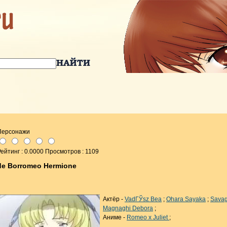
Персонажи
ейтинг : 0.0000 Просмотров : 1109
de Borromeo Hermione
Актёр -
VadГЎsz Bea
;
Ohara Sayaka
;
Savag
Magnaghi Debora
;
Аниме -
Romeo x Juliet
;