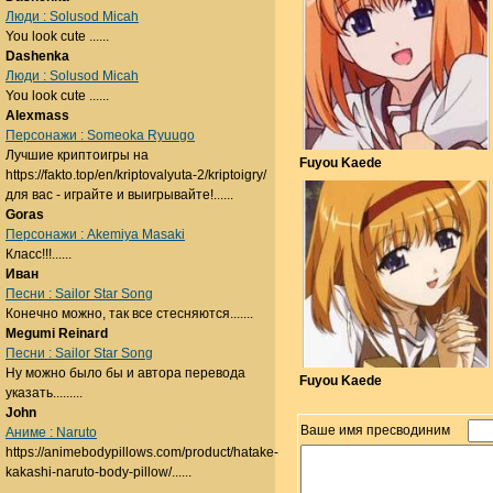
Люди : Solusod Micah
You look cute ......
Dashenka
Люди : Solusod Micah
You look cute ......
Alexmass
Персонажи : Someoka Ryuugo
Лучшие криптоигры на
Fuyou Kaede
https://fakto.top/en/kriptovalyuta-2/kriptoigry/
для вас - играйте и выигрывайте!......
Goras
Персонажи : Akemiya Masaki
Класс!!!......
Иван
Песни : Sailor Star Song
Конечно можно, так все стесняются.......
Megumi Reinard
Песни : Sailor Star Song
Ну можно было бы и автора перевода
Fuyou Kaede
указать.........
John
Ваше имя пресводиним
Аниме : Naruto
https://animebodypillows.com/product/hatake-
kakashi-naruto-body-pillow/......