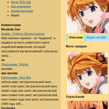
Люди ТОП 100
Дни рождения
Аниме картинки
Видео
Комментарии
Mirabella Star
Аниме : Chikyuu Shoujo Arujuna
Описание
Видео онлайн
Имя героини сериала - не "Арджина", а
Арджуна (в честь известного героя
Фото галерея
индийской мифологии, который
прославился как величайший стрелок из
лука).......
чя
Персонажи : Shinku
шалава......
ира орлова
Персонажи : Hino Rei
сейлор марс экстрасенсов рей хино
любит олег шепс экстрасенсов рей хино
любит года олег шепс экстрасенсов рей
хино помни олег шепс экстрасенсов рей
Fuyou Kaede
хино помни года олег шепс экстрасенсов
1998 года 199......
Dashenka