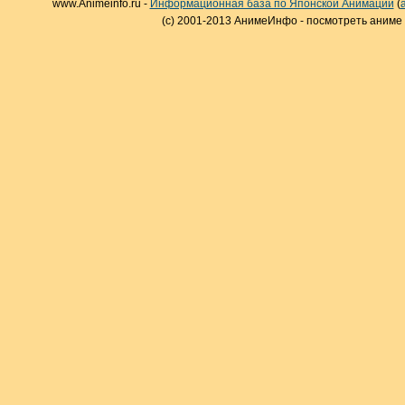
www.Animeinfo.ru -
Информационная база по Японской Анимации
(
(c) 2001-2013 АнимеИнфо - посмотреть аниме 