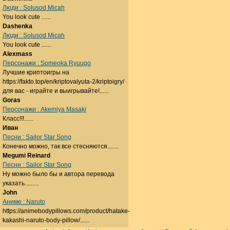
Люди : Solusod Micah
You look cute ......
Dashenka
Люди : Solusod Micah
You look cute ......
Alexmass
Персонажи : Someoka Ryuugo
Лучшие криптоигры на
https://fakto.top/en/kriptovalyuta-2/kriptoigry/
для вас - играйте и выигрывайте!......
Goras
Персонажи : Akemiya Masaki
Класс!!!......
Иван
Песни : Sailor Star Song
Конечно можно, так все стесняются.......
Megumi Reinard
Песни : Sailor Star Song
Ну можно было бы и автора перевода
указать.........
John
Аниме : Naruto
https://animebodypillows.com/product/hatake-
kakashi-naruto-body-pillow/......