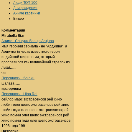
Люди ТОП 100
Дни рождения
Аниме картинки
Видео
Комментарии
Mirabella Star
Аниме : Chikyuu Shoujo Arujuna
Имя героини сериала - не "Арджина", а
Арджуна (в честь известного героя
индийской мифологии, который
прославился как величайший стрелок из
лука).......
чя
Персонажи : Shinku
шалава......
ира орлова
Персонажи : Hino Rei
сейлор марс экстрасенсов рей хино
любит олег шепс экстрасенсов рей хино
любит года олег шепс экстрасенсов рей
хино помни олег шепс экстрасенсов рей
хино помни года олег шепс экстрасенсов
1998 года 199......
Dashenka