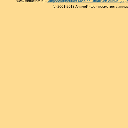
www.Animeinfo.ru -
Информационная база по Японской Анимации
(
(c) 2001-2013 АнимеИнфо - посмотреть аниме