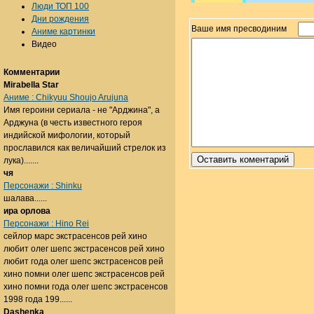
Люди ТОП 100
Дни рождения
Ваше имя пресводиним
Аниме картинки
Видео
Комментарии
Mirabella Star
Аниме : Chikyuu Shoujo Arujuna
Имя героини сериала - не "Арджина", а
Арджуна (в честь известного героя
индийской мифологии, который
прославился как величайший стрелок из
лука).......
чя
Персонажи : Shinku
шалава......
ира орлова
Персонажи : Hino Rei
сейлор марс экстрасенсов рей хино
любит олег шепс экстрасенсов рей хино
любит года олег шепс экстрасенсов рей
хино помни олег шепс экстрасенсов рей
хино помни года олег шепс экстрасенсов
1998 года 199......
Dashenka