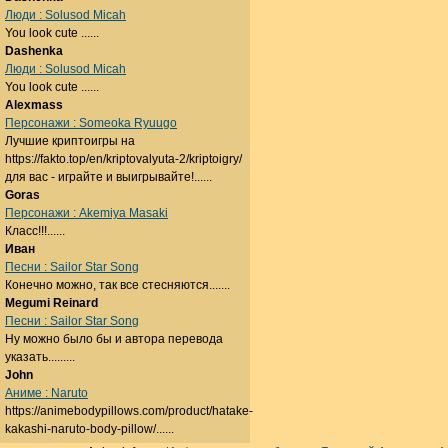
Люди : Solusod Micah
You look cute ......
Dashenka
Люди : Solusod Micah
You look cute ......
Alexmass
Персонажи : Someoka Ryuugo
Лучшие криптоигры на
https://fakto.top/en/kriptovalyuta-2/kriptoigry/
для вас - играйте и выигрывайте!......
Goras
Персонажи : Akemiya Masaki
Класс!!!......
Иван
Песни : Sailor Star Song
Конечно можно, так все стесняются.......
Megumi Reinard
Песни : Sailor Star Song
Ну можно было бы и автора перевода
указать.........
John
Аниме : Naruto
https://animebodypillows.com/product/hatake-
kakashi-naruto-body-pillow/......