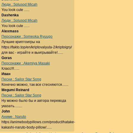
Люди : Solusod Micah
You look cute ......
Dashenka
Люди : Solusod Micah
You look cute ......
Alexmass
Персонажи : Someoka Ryuugo
Лучшие криптоигры на
https://fakto.top/en/kriptovalyuta-2/kriptoigry/
для вас - играйте и выигрывайте!......
Goras
Персонажи : Akemiya Masaki
Класс!!!......
Иван
Песни : Sailor Star Song
Конечно можно, так все стесняются.......
Megumi Reinard
Песни : Sailor Star Song
Ну можно было бы и автора перевода
указать.........
John
Аниме : Naruto
https://animebodypillows.com/product/hatake-
kakashi-naruto-body-pillow/......