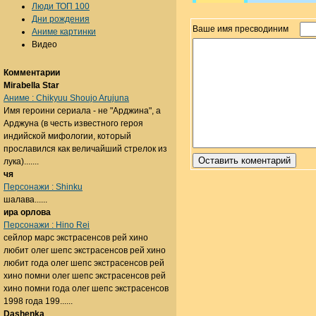
Люди ТОП 100
Дни рождения
Ваше имя пресводиним
Аниме картинки
Видео
Комментарии
Mirabella Star
Аниме : Chikyuu Shoujo Arujuna
Имя героини сериала - не "Арджина", а
Арджуна (в честь известного героя
индийской мифологии, который
прославился как величайший стрелок из
лука).......
чя
Персонажи : Shinku
шалава......
ира орлова
Персонажи : Hino Rei
сейлор марс экстрасенсов рей хино
любит олег шепс экстрасенсов рей хино
любит года олег шепс экстрасенсов рей
хино помни олег шепс экстрасенсов рей
хино помни года олег шепс экстрасенсов
1998 года 199......
Dashenka