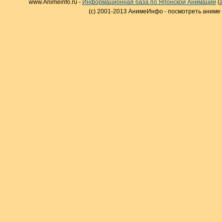
www.Animeinfo.ru -
Информационная база по Японской Анимации
(
(c) 2001-2013 АнимеИнфо - посмотреть аниме 