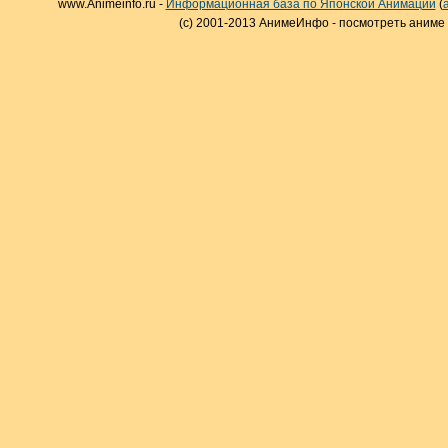
www.Animeinfo.ru -
Информационная база по Японской Анимации
(
(c) 2001-2013 АнимеИнфо - посмотреть аниме 