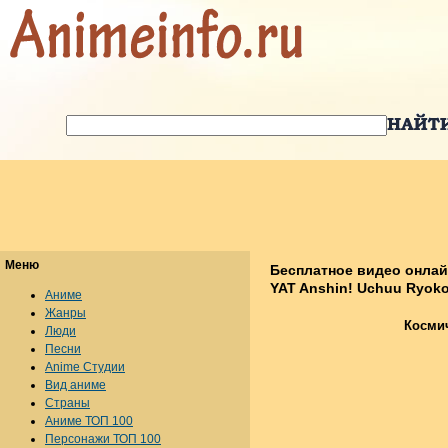
Меню
Бесплатное видео онлай
YAT Anshin! Uchuu Ryokou
Аниме
Жанры
Космич
Люди
Песни
Anime Студии
Вид аниме
Страны
Аниме ТОП 100
Персонажи ТОП 100