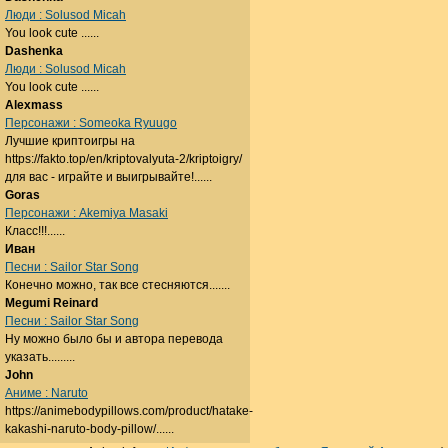
Люди : Solusod Micah
You look cute ......
Dashenka
Люди : Solusod Micah
You look cute ......
Alexmass
Персонажи : Someoka Ryuugo
Лучшие криптоигры на
https://fakto.top/en/kriptovalyuta-2/kriptoigry/
для вас - играйте и выигрывайте!......
Goras
Персонажи : Akemiya Masaki
Класс!!!......
Иван
Песни : Sailor Star Song
Конечно можно, так все стесняются.......
Megumi Reinard
Песни : Sailor Star Song
Ну можно было бы и автора перевода
указать.........
John
Аниме : Naruto
https://animebodypillows.com/product/hatake-
kakashi-naruto-body-pillow/......