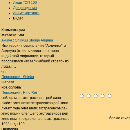
Люди ТОП 100
Дни рождения
Аниме картинки
Видео
Комментарии
Mirabella Star
Аниме : Chikyuu Shoujo Arujuna
Имя героини сериала - не "Арджина", а
Арджуна (в честь известного героя
индийской мифологии, который
прославился как величайший стрелок из
лука).......
чя
Персонажи : Shinku
шалава......
ира орлова
Персонажи : Hino Rei
сейлор марс экстрасенсов рей хино
любит олег шепс экстрасенсов рей хино
любит года олег шепс экстрасенсов рей
хино помни олег шепс экстрасенсов рей
Аниме энци
хино помни года олег шепс экстрасенсов
1998 года 199......
Dashenka