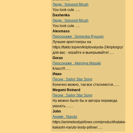
Люди : Solusod Micah
You look cute ......
Dashenka
Люди : Solusod Micah
You look cute ......
Alexmass
Персонажи : Someoka Ryuugo
Лучшие криптоигры на
https://fakto.top/en/kriptovalyuta-2/kriptoigry/
для вас - играйте и выигрывайте!......
Goras
Персонажи : Akemiya Masaki
Класс!!!......
Иван
Песни : Sailor Star Song
Конечно можно, так все стесняются.......
Megumi Reinard
Песни : Sailor Star Song
Ну можно было бы и автора перевода
указать.........
John
Аниме : Naruto
https://animebodypillows.com/product/hatake-
kakashi-naruto-body-pillow/......