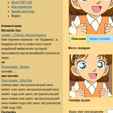
Люди ТОП 100
Дни рождения
Аниме картинки
Видео
Комментарии
Mirabella Star
Аниме : Chikyuu Shoujo Arujuna
Описание
Видео онлайн
Имя героини сериала - не "Арджина", а
Арджуна (в честь известного героя
Фото галерея
индийской мифологии, который
прославился как величайший стрелок из
лука).......
чя
Персонажи : Shinku
шалава......
ира орлова
Персонажи : Hino Rei
сейлор марс экстрасенсов рей хино
любит олег шепс экстрасенсов рей хино
любит года олег шепс экстрасенсов рей
хино помни олег шепс экстрасенсов рей
Yoshida Ayumi
хино помни года олег шепс экстрасенсов
1998 года 199......
Ваше имя пресводиним
Dashenka