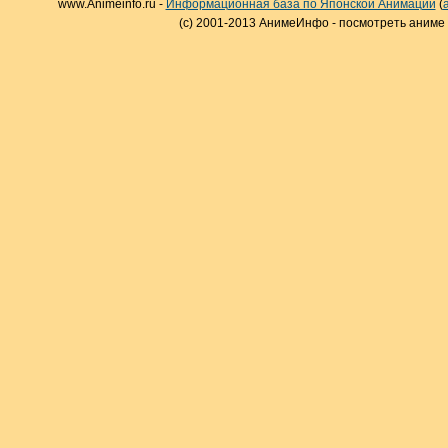
www.Animeinfo.ru -
Информационная база по Японской Анимации
(
(c) 2001-2013 АнимеИнфо - посмотреть аниме 