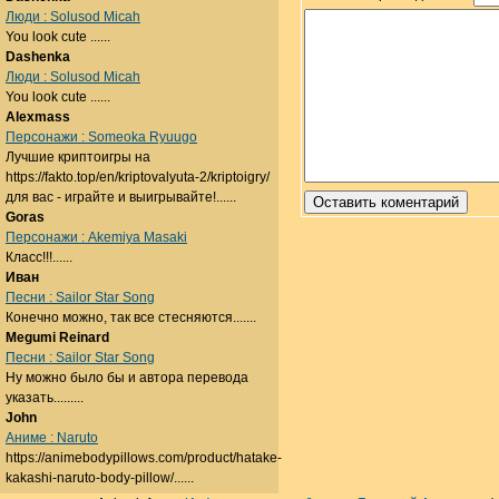
Люди : Solusod Micah
You look cute ......
Dashenka
Люди : Solusod Micah
You look cute ......
Alexmass
Персонажи : Someoka Ryuugo
Лучшие криптоигры на
https://fakto.top/en/kriptovalyuta-2/kriptoigry/
для вас - играйте и выигрывайте!......
Goras
Персонажи : Akemiya Masaki
Класс!!!......
Иван
Песни : Sailor Star Song
Конечно можно, так все стесняются.......
Megumi Reinard
Песни : Sailor Star Song
Ну можно было бы и автора перевода
указать.........
John
Аниме : Naruto
https://animebodypillows.com/product/hatake-
kakashi-naruto-body-pillow/......