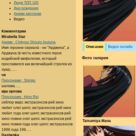
Люди ТОП 100
Дни рождения
Аниме картинки
Видео
Комментарии
Mirabella Star
Аниме : Chikyuu Shoujo Arujuna
Описание
Видео онлайн
Имя героини сериала - не "Арджина", а
Арджуна (в честь известного героя
Фото галерея
индийской мифологии, который
прославился как величайший стрелок из
лука).......
чя
Персонажи : Shinku
шалава......
ира орлова
Персонажи : Hino Rei
сейлор марс экстрасенсов рей хино
любит олег шепс экстрасенсов рей хино
любит года олег шепс экстрасенсов рей
хино помни олег шепс экстрасенсов рей
Tatsumiya Mana
хино помни года олег шепс экстрасенсов
1998 года 199......
Dashenka