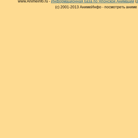
www.Animeinfo.ru -
Информационная база по Японской Анимации
(
(c) 2001-2013 АнимеИнфо - посмотреть аниме 