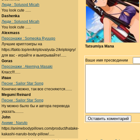
Люди : Solusod Micah
You look cute ......
Dashenka
Люди : Solusod Micah
You look cute ......
Alexmass
Персонажи : Someoka Ryuugo
Лучшие криптоигры на
Tatsumiya Mana
https://fakto.top/en/kriptovalyuta-2/kriptoigry/
для вас - играйте и выигрывайте!......
Ваше имя пресводиним
Goras
Персонажи : Akemiya Masaki
Класс!!!......
Иван
Песни : Sailor Star Song
Конечно можно, так все стесняются.......
Megumi Reinard
Песни : Sailor Star Song
Ну можно было бы и автора перевода
указать.........
John
Аниме : Naruto
https://animebodypillows.com/product/hatake-
kakashi-naruto-body-pillow/......