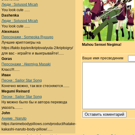
Люди : Solusod Micah
You look cute ......
Dashenka
Люди : Solusod Micah
You look cute ......
Alexmass
Персонажи : Someoka Ryuugo
Лучшие криптоигры на
Mahou Sensei Negima!
https://fakto.top/en/kriptovalyuta-2/kriptoigry/
для вас - играйте и выигрывайте!......
Ваше имя пресводиним
Goras
Персонажи : Akemiya Masaki
Класс!!!......
Иван
Песни : Sailor Star Song
Конечно можно, так все стесняются.......
Megumi Reinard
Песни : Sailor Star Song
Ну можно было бы и автора перевода
указать.........
John
Аниме : Naruto
https://animebodypillows.com/product/hatake-
kakashi-naruto-body-pillow/......