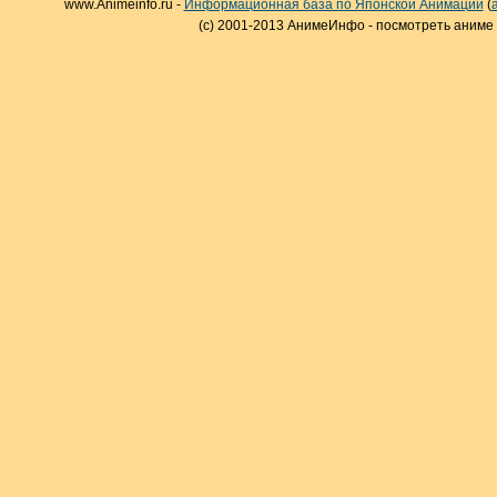
www.Animeinfo.ru -
Информационная база по Японской Анимации
(
(c) 2001-2013 АнимеИнфо - посмотреть аниме 