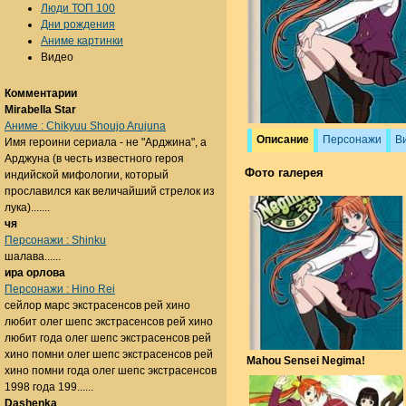
Люди ТОП 100
Дни рождения
Аниме картинки
Видео
Комментарии
Mirabella Star
Аниме : Chikyuu Shoujo Arujuna
Описание
Персонажи
В
Имя героини сериала - не "Арджина", а
Арджуна (в честь известного героя
Фото галерея
индийской мифологии, который
прославился как величайший стрелок из
лука).......
чя
Персонажи : Shinku
шалава......
ира орлова
Персонажи : Hino Rei
сейлор марс экстрасенсов рей хино
любит олег шепс экстрасенсов рей хино
любит года олег шепс экстрасенсов рей
хино помни олег шепс экстрасенсов рей
Mahou Sensei Negima!
хино помни года олег шепс экстрасенсов
1998 года 199......
Dashenka