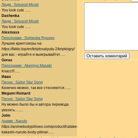
Люди : Solusod Micah
You look cute ......
Dashenka
Люди : Solusod Micah
You look cute ......
Alexmass
Персонажи : Someoka Ryuugo
Лучшие криптоигры на
https://fakto.top/en/kriptovalyuta-2/kriptoigry/
для вас - играйте и выигрывайте!......
Goras
Персонажи : Akemiya Masaki
Класс!!!......
Иван
Песни : Sailor Star Song
Конечно можно, так все стесняются.......
Megumi Reinard
Песни : Sailor Star Song
Ну можно было бы и автора перевода
указать.........
John
Аниме : Naruto
https://animebodypillows.com/product/hatake-
kakashi-naruto-body-pillow/......