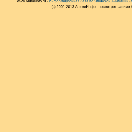
www.Animeinfo.ru -
Информационная база по Японской Анимации
(
(c) 2001-2013 АнимеИнфо - посмотреть аниме 