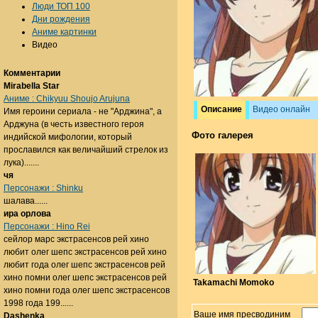
Люди ТОП 100
Дни рождения
Аниме картинки
Видео
Комментарии
Mirabella Star
Аниме : Chikyuu Shoujo Arujuna
Описание
Видео онлайн
Имя героини сериала - не "Арджина", а
Арджуна (в честь известного героя
Фото галерея
индийской мифологии, который
прославился как величайший стрелок из
лука).......
чя
Персонажи : Shinku
шалава......
ира орлова
Персонажи : Hino Rei
сейлор марс экстрасенсов рей хино
любит олег шепс экстрасенсов рей хино
любит года олег шепс экстрасенсов рей
хино помни олег шепс экстрасенсов рей
Takamachi Momoko
хино помни года олег шепс экстрасенсов
1998 года 199......
Ваше имя пресводиним
Dashenka