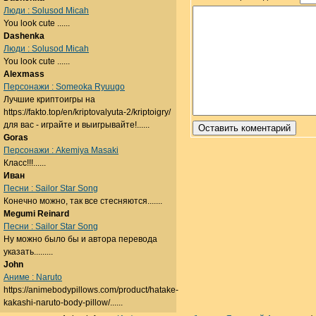
Люди : Solusod Micah
You look cute ......
Dashenka
Люди : Solusod Micah
You look cute ......
Alexmass
Персонажи : Someoka Ryuugo
Лучшие криптоигры на
https://fakto.top/en/kriptovalyuta-2/kriptoigry/
для вас - играйте и выигрывайте!......
Goras
Персонажи : Akemiya Masaki
Класс!!!......
Иван
Песни : Sailor Star Song
Конечно можно, так все стесняются.......
Megumi Reinard
Песни : Sailor Star Song
Ну можно было бы и автора перевода
указать.........
John
Аниме : Naruto
https://animebodypillows.com/product/hatake-
kakashi-naruto-body-pillow/......