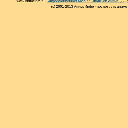
www.Animeinfo.ru -
Информационная база по Японской Анимации
(
(c) 2001-2013 АнимеИнфо - посмотреть аниме 