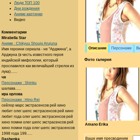
Люди ТОП 100
Дни рождения
Аниме картинки
Видео
Комментарии
Mirabella Star
Аниме : Chikyuu Shoujo Arujuna
Описание
Персонажи
В
Имя героини сериала - не "Арджина", а
Арджуна (в честь известного героя
Фото галерея
индийской мифологии, который
прославился как величайший стрелок из
лука).......
чя
Персонажи : Shinku
шалава......
ира орлова
Персонажи : Hino Rei
сейлор марс экстрасенсов рей хино
любит олег шепс экстрасенсов рей хино
любит года олег шепс экстрасенсов рей
хино помни олег шепс экстрасенсов рей
Amano Erika
хино помни года олег шепс экстрасенсов
1998 года 199......
Ваше имя пресводиним
Dashenka