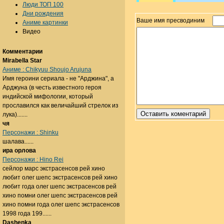
Люди ТОП 100
Дни рождения
Ваше имя пресводиним
Аниме картинки
Видео
Комментарии
Mirabella Star
Аниме : Chikyuu Shoujo Arujuna
Имя героини сериала - не "Арджина", а
Арджуна (в честь известного героя
индийской мифологии, который
прославился как величайший стрелок из
лука).......
чя
Персонажи : Shinku
шалава......
ира орлова
Персонажи : Hino Rei
сейлор марс экстрасенсов рей хино
любит олег шепс экстрасенсов рей хино
любит года олег шепс экстрасенсов рей
хино помни олег шепс экстрасенсов рей
хино помни года олег шепс экстрасенсов
1998 года 199......
Dashenka