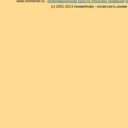
www.Animeinfo.ru -
Информационная база по Японской Анимации
(
(c) 2001-2013 АнимеИнфо - посмотреть аниме 