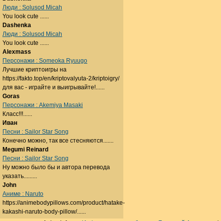
Люди : Solusod Micah
You look cute ......
Dashenka
Люди : Solusod Micah
You look cute ......
Alexmass
Персонажи : Someoka Ryuugo
Лучшие криптоигры на
https://fakto.top/en/kriptovalyuta-2/kriptoigry/
для вас - играйте и выигрывайте!......
Goras
Персонажи : Akemiya Masaki
Класс!!!......
Иван
Песни : Sailor Star Song
Конечно можно, так все стесняются.......
Megumi Reinard
Песни : Sailor Star Song
Ну можно было бы и автора перевода
указать.........
John
Аниме : Naruto
https://animebodypillows.com/product/hatake-
kakashi-naruto-body-pillow/......