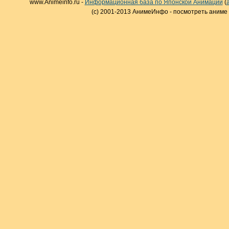
www.Animeinfo.ru -
Информационная база по Японской Анимации
(
(c) 2001-2013 АнимеИнфо - посмотреть аниме 