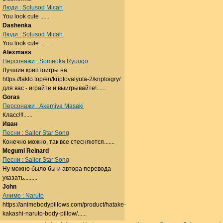
Люди : Solusod Micah
You look cute ......
Dashenka
Люди : Solusod Micah
You look cute ......
Alexmass
Персонажи : Someoka Ryuugo
Лучшие криптоигры на
https://fakto.top/en/kriptovalyuta-2/kriptoigry/
для вас - играйте и выигрывайте!......
Goras
Персонажи : Akemiya Masaki
Класс!!!......
Иван
Песни : Sailor Star Song
Конечно можно, так все стесняются.......
Megumi Reinard
Песни : Sailor Star Song
Ну можно было бы и автора перевода
указать.........
John
Аниме : Naruto
https://animebodypillows.com/product/hatake-
kakashi-naruto-body-pillow/......