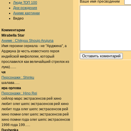
Ваше имя пресводиним
Люди ТОП 100
Дни рождения
Аниме картинки
Видео
Комментарии
Mirabella Star
Аниме : Chikyuu Shoujo Arujuna
Имя героини сериала - не "Арджина", а
Арджуна (в честь известного героя
индийской мифологии, который
прославился как величайший стрелок из
лука).......
чя
Персонажи : Shinku
шалава......
ира орлова
Персонажи : Hino Rei
сейлор марс экстрасенсов рей хино
любит олег шепс экстрасенсов рей хино
любит года олег шепс экстрасенсов рей
хино помни олег шепс экстрасенсов рей
хино помни года олег шепс экстрасенсов
1998 года 199......
Dashenka