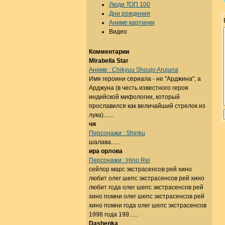
Люди ТОП 100
Дни рождения
Аниме картинки
Видео
Комментарии
Mirabella Star
Аниме : Chikyuu Shoujo Arujuna
Имя героини сериала - не "Арджина", а
Арджуна (в честь известного героя
индийской мифологии, который
прославился как величайший стрелок из
лука).......
чя
Персонажи : Shinku
шалава......
ира орлова
Персонажи : Hino Rei
сейлор марс экстрасенсов рей хино
любит олег шепс экстрасенсов рей хино
любит года олег шепс экстрасенсов рей
хино помни олег шепс экстрасенсов рей
хино помни года олег шепс экстрасенсов
1998 года 199......
Dashenka