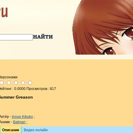
Персонажи
ейтинг : 0.0000 Просмотров : 817
Summer Greason
Актёр -
Inoue Kikuko
;
Аниме -
Batman
;
Описание
Видео онлайн