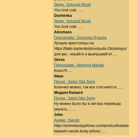
Люди : Solusod Micah
You look cute ......
Dashenka
Люди : Solusod Micah
You look cute ......
Alexmass
Персонажи : Someoka Ryuugo
Лучшие криптоигры на
https://fakto.top/en/kriptovalyuta-2/kriptoigry/
для вас - играйте и выигрывайте!......
Goras
Персонажи : Akemiya Masaki
Класс!!!......
Иван
Песни : Sailor Star Song
Конечно можно, так все стесняются.......
Megumi Reinard
Песни : Sailor Star Song
Ну можно было бы и автора перевода
указать.........
John
Аниме : Naruto
https://animebodypillows.com/product/hatake-
kakashi-naruto-body-pillow/......