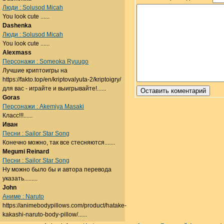
Люди : Solusod Micah
You look cute ......
Dashenka
Люди : Solusod Micah
You look cute ......
Alexmass
Персонажи : Someoka Ryuugo
Лучшие криптоигры на
https://fakto.top/en/kriptovalyuta-2/kriptoigry/
для вас - играйте и выигрывайте!......
Goras
Персонажи : Akemiya Masaki
Класс!!!......
Иван
Песни : Sailor Star Song
Конечно можно, так все стесняются.......
Megumi Reinard
Песни : Sailor Star Song
Ну можно было бы и автора перевода
указать.........
John
Аниме : Naruto
https://animebodypillows.com/product/hatake-
kakashi-naruto-body-pillow/......