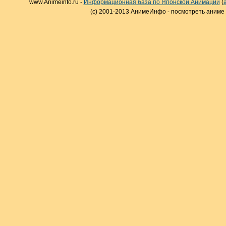
www.Animeinfo.ru -
Информационная база по Японской Анимации
(
(c) 2001-2013 АнимеИнфо - посмотреть аниме 