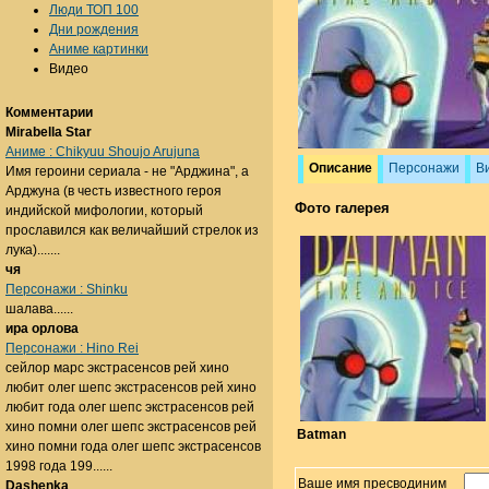
Люди ТОП 100
Дни рождения
Аниме картинки
Видео
Комментарии
Mirabella Star
Аниме : Chikyuu Shoujo Arujuna
Описание
Персонажи
В
Имя героини сериала - не "Арджина", а
Арджуна (в честь известного героя
Фото галерея
индийской мифологии, который
прославился как величайший стрелок из
лука).......
чя
Персонажи : Shinku
шалава......
ира орлова
Персонажи : Hino Rei
сейлор марс экстрасенсов рей хино
любит олег шепс экстрасенсов рей хино
любит года олег шепс экстрасенсов рей
хино помни олег шепс экстрасенсов рей
Batman
хино помни года олег шепс экстрасенсов
1998 года 199......
Ваше имя пресводиним
Dashenka