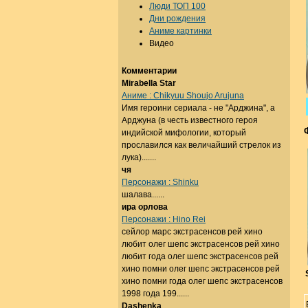
Люди ТОП 100
Дни рождения
Аниме картинки
Видео
Комментарии
Mirabella Star
Аниме : Chikyuu Shoujo Arujuna
Имя героини сериала - не "Арджина", а
Арджуна (в честь известного героя
индийской мифологии, который
прославился как величайший стрелок из
лука).......
чя
Персонажи : Shinku
шалава......
ира орлова
Персонажи : Hino Rei
сейлор марс экстрасенсов рей хино
любит олег шепс экстрасенсов рей хино
любит года олег шепс экстрасенсов рей
хино помни олег шепс экстрасенсов рей
хино помни года олег шепс экстрасенсов
1998 года 199......
Dashenka