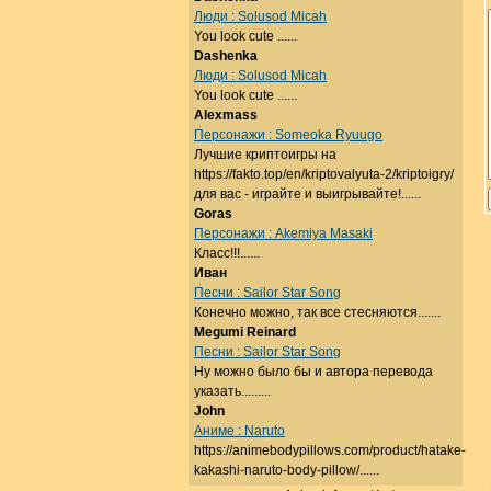
Люди : Solusod Micah
You look cute ......
Dashenka
Люди : Solusod Micah
You look cute ......
Alexmass
Персонажи : Someoka Ryuugo
Лучшие криптоигры на
https://fakto.top/en/kriptovalyuta-2/kriptoigry/
для вас - играйте и выигрывайте!......
Goras
Персонажи : Akemiya Masaki
Класс!!!......
Иван
Песни : Sailor Star Song
Конечно можно, так все стесняются.......
Megumi Reinard
Песни : Sailor Star Song
Ну можно было бы и автора перевода
указать.........
John
Аниме : Naruto
https://animebodypillows.com/product/hatake-
kakashi-naruto-body-pillow/......