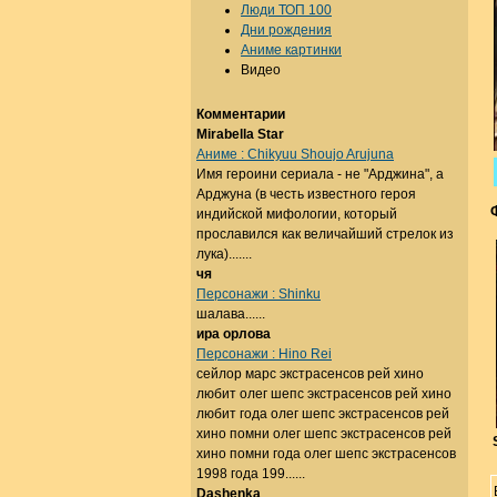
Люди ТОП 100
Дни рождения
Аниме картинки
Видео
Комментарии
Mirabella Star
Аниме : Chikyuu Shoujo Arujuna
Имя героини сериала - не "Арджина", а
Арджуна (в честь известного героя
индийской мифологии, который
прославился как величайший стрелок из
лука).......
чя
Персонажи : Shinku
шалава......
ира орлова
Персонажи : Hino Rei
сейлор марс экстрасенсов рей хино
любит олег шепс экстрасенсов рей хино
любит года олег шепс экстрасенсов рей
хино помни олег шепс экстрасенсов рей
хино помни года олег шепс экстрасенсов
1998 года 199......
Dashenka