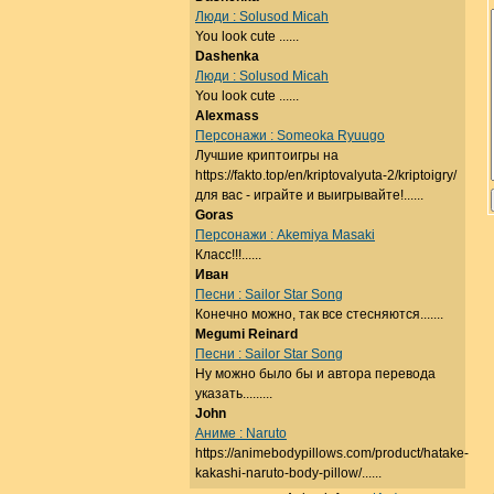
Люди : Solusod Micah
You look cute ......
Dashenka
Люди : Solusod Micah
You look cute ......
Alexmass
Персонажи : Someoka Ryuugo
Лучшие криптоигры на
https://fakto.top/en/kriptovalyuta-2/kriptoigry/
для вас - играйте и выигрывайте!......
Goras
Персонажи : Akemiya Masaki
Класс!!!......
Иван
Песни : Sailor Star Song
Конечно можно, так все стесняются.......
Megumi Reinard
Песни : Sailor Star Song
Ну можно было бы и автора перевода
указать.........
John
Аниме : Naruto
https://animebodypillows.com/product/hatake-
kakashi-naruto-body-pillow/......