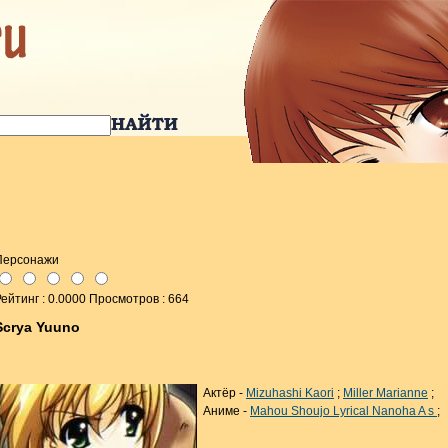
Персонажи
ейтинг : 0.0000 Просмотров : 664
Scrya Yuuno
Актёр -
Mizuhashi Kaori
;
Miller Marianne
;
Аниме -
Mahou Shoujo Lyrical Nanoha A s
;