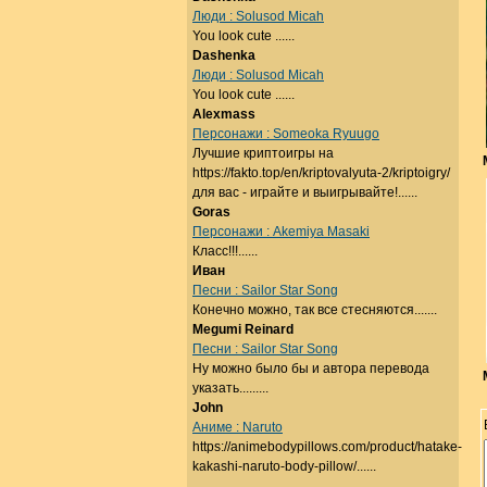
Люди : Solusod Micah
You look cute ......
Dashenka
Люди : Solusod Micah
You look cute ......
Alexmass
Персонажи : Someoka Ryuugo
Лучшие криптоигры на
https://fakto.top/en/kriptovalyuta-2/kriptoigry/
для вас - играйте и выигрывайте!......
Goras
Персонажи : Akemiya Masaki
Класс!!!......
Иван
Песни : Sailor Star Song
Конечно можно, так все стесняются.......
Megumi Reinard
Песни : Sailor Star Song
Ну можно было бы и автора перевода
указать.........
John
Аниме : Naruto
https://animebodypillows.com/product/hatake-
kakashi-naruto-body-pillow/......