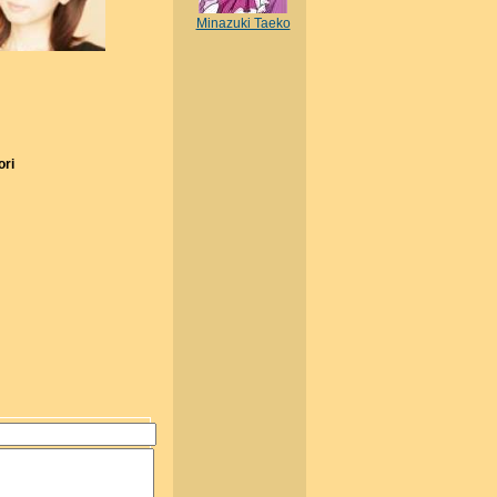
Minazuki Taeko
ori