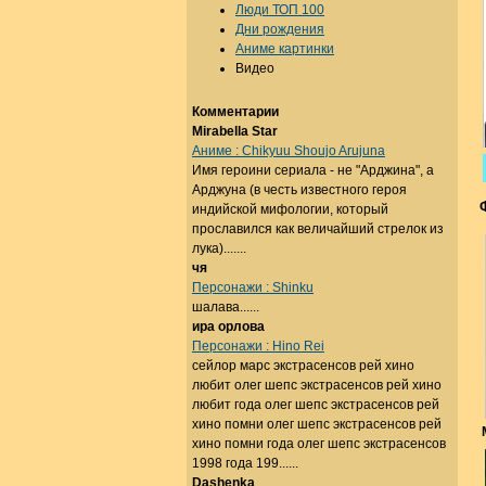
Люди ТОП 100
Дни рождения
Аниме картинки
Видео
Комментарии
Mirabella Star
Аниме : Chikyuu Shoujo Arujuna
Имя героини сериала - не "Арджина", а
Арджуна (в честь известного героя
индийской мифологии, который
прославился как величайший стрелок из
лука).......
чя
Персонажи : Shinku
шалава......
ира орлова
Персонажи : Hino Rei
сейлор марс экстрасенсов рей хино
любит олег шепс экстрасенсов рей хино
любит года олег шепс экстрасенсов рей
хино помни олег шепс экстрасенсов рей
хино помни года олег шепс экстрасенсов
1998 года 199......
Dashenka