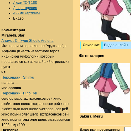
Люди ТОП 100
Дни рождения
Аниме картинки
Видео
Комментарии
Mirabella Star
Аниме : Chikyuu Shoujo Arujuna
Описание
Видео онлайн
Имя героини сериала - не "Арджина", а
Арджуна (в честь известного героя
Фото галерея
индийской мифологии, который
прославился как величайший стрелок из
лука).......
чя
Персонажи : Shinku
шалава......
ира орлова
Персонажи : Hino Rei
сейлор марс экстрасенсов рей хино
любит олег шепс экстрасенсов рей хино
любит года олег шепс экстрасенсов рей
хино помни олег шепс экстрасенсов рей
Sakurai Meiru
хино помни года олег шепс экстрасенсов
1998 года 199......
Ваше имя пресводиним
Dashenka