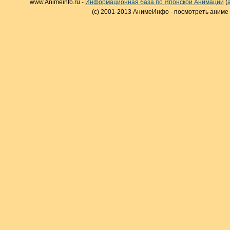
www.Animeinfo.ru -
Информационная база по Японской Анимации
(
(c) 2001-2013 АнимеИнфо - посмотреть аниме 