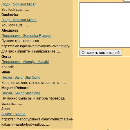
Люди : Solusod Micah
You look cute ......
Dashenka
Люди : Solusod Micah
You look cute ......
Alexmass
Персонажи : Someoka Ryuugo
Лучшие криптоигры на
https://fakto.top/en/kriptovalyuta-2/kriptoigry/
для вас - играйте и выигрывайте!......
Goras
Персонажи : Akemiya Masaki
Класс!!!......
Иван
Песни : Sailor Star Song
Конечно можно, так все стесняются.......
Megumi Reinard
Песни : Sailor Star Song
Ну можно было бы и автора перевода
указать.........
John
Аниме : Naruto
https://animebodypillows.com/product/hatake-
kakashi-naruto-body-pillow/......