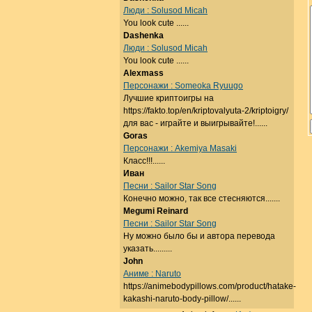
Люди : Solusod Micah
You look cute ......
Dashenka
Люди : Solusod Micah
You look cute ......
Alexmass
Персонажи : Someoka Ryuugo
Лучшие криптоигры на
https://fakto.top/en/kriptovalyuta-2/kriptoigry/
для вас - играйте и выигрывайте!......
Goras
Персонажи : Akemiya Masaki
Класс!!!......
Иван
Песни : Sailor Star Song
Конечно можно, так все стесняются.......
Megumi Reinard
Песни : Sailor Star Song
Ну можно было бы и автора перевода
указать.........
John
Аниме : Naruto
https://animebodypillows.com/product/hatake-
kakashi-naruto-body-pillow/......