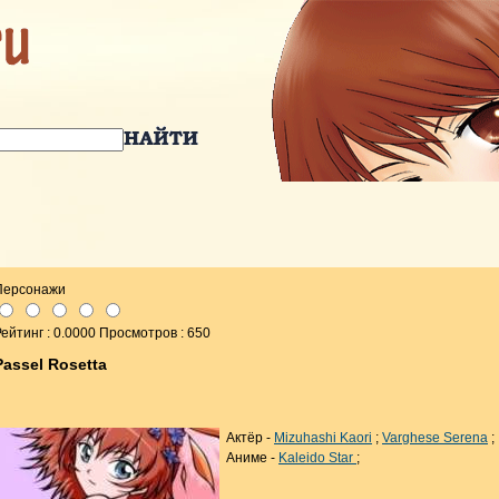
Персонажи
ейтинг : 0.0000 Просмотров : 650
Passel Rosetta
Актёр -
Mizuhashi Kaori
;
Varghese Serena
;
Аниме -
Kaleido Star
;