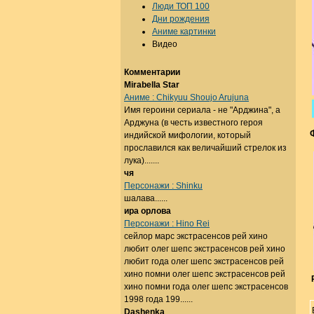
Люди ТОП 100
Дни рождения
Аниме картинки
Видео
Комментарии
Mirabella Star
Аниме : Chikyuu Shoujo Arujuna
Имя героини сериала - не "Арджина", а
Арджуна (в честь известного героя
индийской мифологии, который
прославился как величайший стрелок из
лука).......
чя
Персонажи : Shinku
шалава......
ира орлова
Персонажи : Hino Rei
сейлор марс экстрасенсов рей хино
любит олег шепс экстрасенсов рей хино
любит года олег шепс экстрасенсов рей
хино помни олег шепс экстрасенсов рей
хино помни года олег шепс экстрасенсов
1998 года 199......
Dashenka