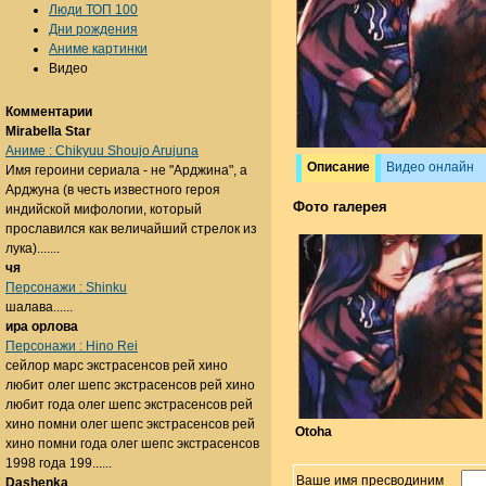
Люди ТОП 100
Дни рождения
Аниме картинки
Видео
Комментарии
Mirabella Star
Аниме : Chikyuu Shoujo Arujuna
Описание
Видео онлайн
Имя героини сериала - не "Арджина", а
Арджуна (в честь известного героя
Фото галерея
индийской мифологии, который
прославился как величайший стрелок из
лука).......
чя
Персонажи : Shinku
шалава......
ира орлова
Персонажи : Hino Rei
сейлор марс экстрасенсов рей хино
любит олег шепс экстрасенсов рей хино
любит года олег шепс экстрасенсов рей
хино помни олег шепс экстрасенсов рей
Otoha
хино помни года олег шепс экстрасенсов
1998 года 199......
Ваше имя пресводиним
Dashenka