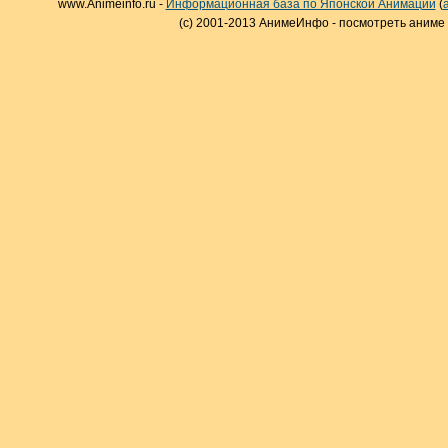
www.Animeinfo.ru -
Информационная база по Японской Анимации
(
(c) 2001-2013 АнимеИнфо - посмотреть аниме 