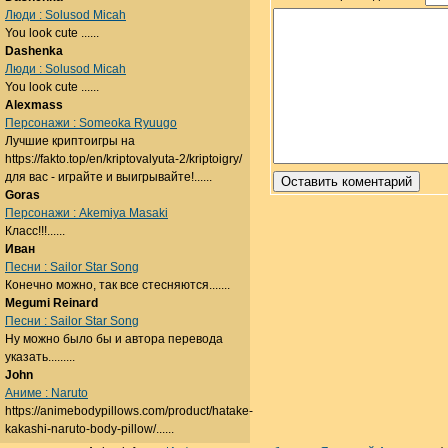
Люди : Solusod Micah
You look cute ......
Dashenka
Люди : Solusod Micah
You look cute ......
Alexmass
Персонажи : Someoka Ryuugo
Лучшие криптоигры на
https://fakto.top/en/kriptovalyuta-2/kriptoigry/
для вас - играйте и выигрывайте!......
Goras
Персонажи : Akemiya Masaki
Класс!!!......
Иван
Песни : Sailor Star Song
Конечно можно, так все стесняются.......
Megumi Reinard
Песни : Sailor Star Song
Ну можно было бы и автора перевода
указать.........
John
Аниме : Naruto
https://animebodypillows.com/product/hatake-
kakashi-naruto-body-pillow/......