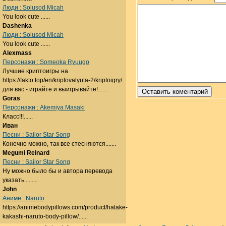
Люди : Solusod Micah
You look cute ......
Dashenka
Люди : Solusod Micah
You look cute ......
Alexmass
Персонажи : Someoka Ryuugo
Лучшие криптоигры на
https://fakto.top/en/kriptovalyuta-2/kriptoigry/
для вас - играйте и выигрывайте!......
Goras
Персонажи : Akemiya Masaki
Класс!!!......
Иван
Песни : Sailor Star Song
Конечно можно, так все стесняются.......
Megumi Reinard
Песни : Sailor Star Song
Ну можно было бы и автора перевода
указать.........
John
Аниме : Naruto
https://animebodypillows.com/product/hatake-
kakashi-naruto-body-pillow/......