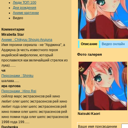
Люди ТОП 100
Дни рождения
Аниме картинки
Видео
Комментарии
Mirabella Star
Аниме : Chikyuu Shoujo Arujuna
Описание
Видео онлайн
Имя героини сериала - не "Арджина", а
Арджуна (в честь известного героя
Фото галерея
индийской мифологии, который
прославился как величайший стрелок из
лука).......
чя
Персонажи : Shinku
шалава......
ира орлова
Персонажи : Hino Rei
сейлор марс экстрасенсов рей хино
любит олег шепс экстрасенсов рей хино
любит года олег шепс экстрасенсов рей
хино помни олег шепс экстрасенсов рей
Natsuki Kaori
хино помни года олег шепс экстрасенсов
1998 года 199......
Ваше имя пресводиним
Dashenka