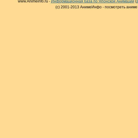
www.Animeinfo.ru -
Информационная база по Японской Анимации
(
(c) 2001-2013 АнимеИнфо - посмотреть аниме