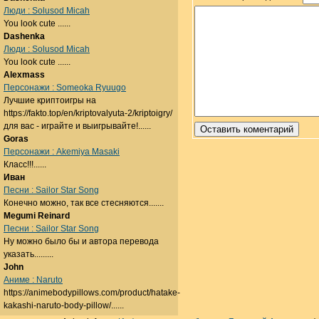
Люди : Solusod Micah
You look cute ......
Dashenka
Люди : Solusod Micah
You look cute ......
Alexmass
Персонажи : Someoka Ryuugo
Лучшие криптоигры на
https://fakto.top/en/kriptovalyuta-2/kriptoigry/
для вас - играйте и выигрывайте!......
Goras
Персонажи : Akemiya Masaki
Класс!!!......
Иван
Песни : Sailor Star Song
Конечно можно, так все стесняются.......
Megumi Reinard
Песни : Sailor Star Song
Ну можно было бы и автора перевода
указать.........
John
Аниме : Naruto
https://animebodypillows.com/product/hatake-
kakashi-naruto-body-pillow/......