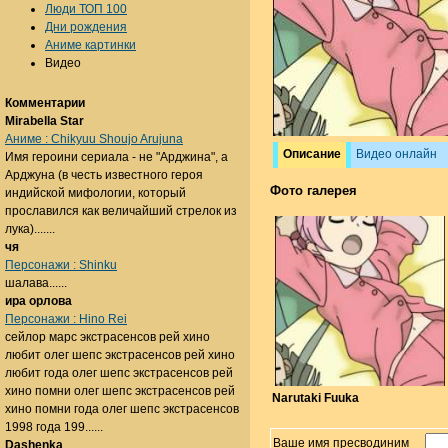
Люди ТОП 100
Дни рождения
Аниме картинки
Видео
Комментарии
Mirabella Star
Аниме : Chikyuu Shoujo Arujuna
Описание
Видео онлайн
Имя героини сериала - не "Арджина", а
Арджуна (в честь известного героя
Фото галерея
индийской мифологии, который
прославился как величайший стрелок из
лука).......
чя
Персонажи : Shinku
шалава......
ира орлова
Персонажи : Hino Rei
сейлор марс экстрасенсов рей хино
любит олег шепс экстрасенсов рей хино
любит года олег шепс экстрасенсов рей
хино помни олег шепс экстрасенсов рей
Narutaki Fuuka
хино помни года олег шепс экстрасенсов
1998 года 199......
Ваше имя пресводиним
Dashenka