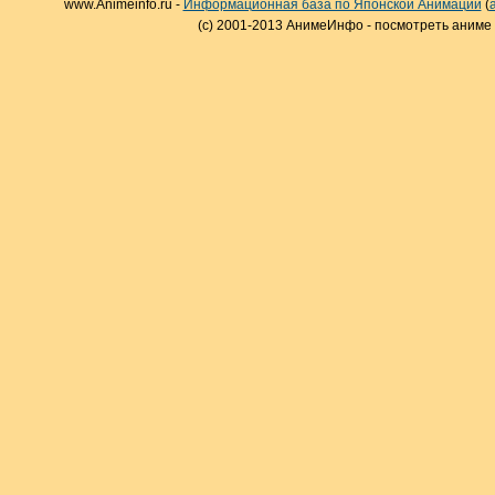
www.Animeinfo.ru -
Информационная база по Японской Анимации
(
(c) 2001-2013 АнимеИнфо - посмотреть аниме 