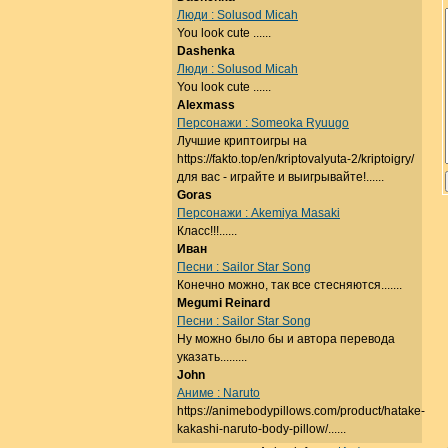
Люди : Solusod Micah
You look cute ......
Dashenka
Люди : Solusod Micah
You look cute ......
Alexmass
Персонажи : Someoka Ryuugo
Лучшие криптоигры на
https://fakto.top/en/kriptovalyuta-2/kriptoigry/
для вас - играйте и выигрывайте!......
Goras
Персонажи : Akemiya Masaki
Класс!!!......
Иван
Песни : Sailor Star Song
Конечно можно, так все стесняются.......
Megumi Reinard
Песни : Sailor Star Song
Ну можно было бы и автора перевода
указать.........
John
Аниме : Naruto
https://animebodypillows.com/product/hatake-
kakashi-naruto-body-pillow/......