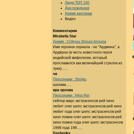
Люди ТОП 100
Дни рождения
Аниме картинки
Видео
Комментарии
Mirabella Star
Аниме : Chikyuu Shoujo Arujuna
Имя героини сериала - не "Арджина", а
Арджуна (в честь известного героя
индийской мифологии, который
прославился как величайший стрелок из
лука).......
чя
Персонажи : Shinku
шалава......
ира орлова
Персонажи : Hino Rei
сейлор марс экстрасенсов рей хино
любит олег шепс экстрасенсов рей хино
любит года олег шепс экстрасенсов рей
хино помни олег шепс экстрасенсов рей
хино помни года олег шепс экстрасенсов
1998 года 199......
Dashenka