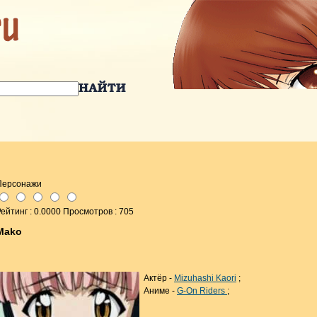
Персонажи
ейтинг : 0.0000 Просмотров : 705
Mako
Актёр -
Mizuhashi Kaori
;
Аниме -
G-On Riders
;