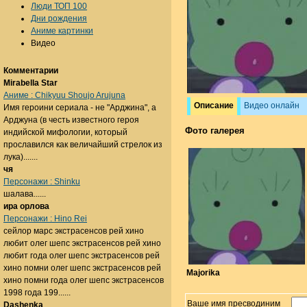
Люди ТОП 100
Дни рождения
Аниме картинки
Видео
Комментарии
Mirabella Star
Аниме : Chikyuu Shoujo Arujuna
Описание
Видео онлайн
Имя героини сериала - не "Арджина", а
Арджуна (в честь известного героя
Фото галерея
индийской мифологии, который
прославился как величайший стрелок из
лука).......
чя
Персонажи : Shinku
шалава......
ира орлова
Персонажи : Hino Rei
сейлор марс экстрасенсов рей хино
любит олег шепс экстрасенсов рей хино
любит года олег шепс экстрасенсов рей
хино помни олег шепс экстрасенсов рей
Majorika
хино помни года олег шепс экстрасенсов
1998 года 199......
Ваше имя пресводиним
Dashenka