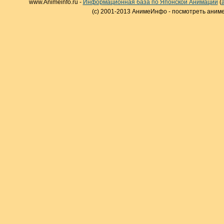
www.Animeinfo.ru -
Информационная база по Японской Анимации
(
(c) 2001-2013 АнимеИнфо - посмотреть аниме