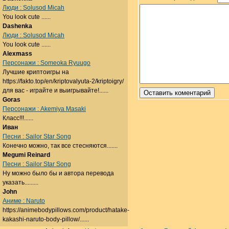
Люди : Solusod Micah
You look cute ......
Dashenka
Люди : Solusod Micah
You look cute ......
Alexmass
Персонажи : Someoka Ryuugo
Лучшие криптоигры на
https://fakto.top/en/kriptovalyuta-2/kriptoigry/
для вас - играйте и выигрывайте!......
Goras
Персонажи : Akemiya Masaki
Класс!!!......
Иван
Песни : Sailor Star Song
Конечно можно, так все стесняются.......
Megumi Reinard
Песни : Sailor Star Song
Ну можно было бы и автора перевода
указать.........
John
Аниме : Naruto
https://animebodypillows.com/product/hatake-
kakashi-naruto-body-pillow/......